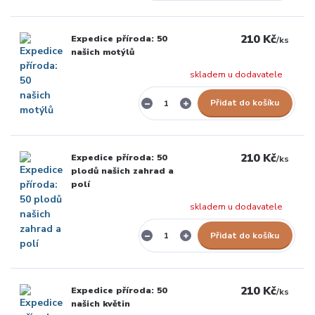
210 Kč
Expedice příroda: 50
/
ks
našich motýlů
skladem u dodavatele
Přidat do košíku
210 Kč
Expedice příroda: 50
/
ks
plodů našich zahrad a
polí
skladem u dodavatele
Přidat do košíku
210 Kč
Expedice příroda: 50
/
ks
našich květin