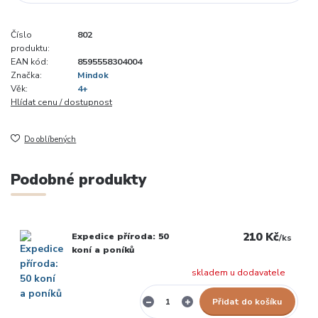
Číslo
802
produktu:
EAN kód:
8595558304004
Značka:
Mindok
Věk:
4+
Hlídat cenu / dostupnost
Do oblíbených
Podobné produkty
210 Kč
Expedice příroda: 50
/
ks
koní a poníků
skladem u dodavatele
Přidat do košíku