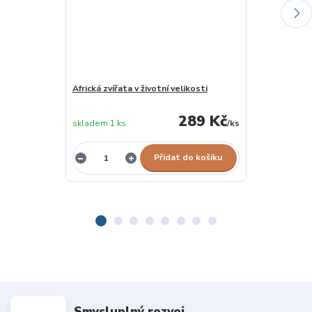
Africká zvířata v životní velikosti
Abeceda zvíř
skladem u
289 Kč
skladem 1 ks
/
ks
dodavatele
Přidat do košíku
Smysluplný rozvoj