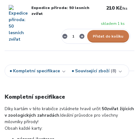
210 Kč
Expedice příroda: 50 lesních
/
ks
zvířat
skladem 1 ks
Přidat do košíku
Kompletní specifikace
Související zboží
8
Kompletní specifikace
Díky kartám v této krabičce zvládnete hravě určit
50
zvířat žijících
v zoologických zahradách
.
Ideální průvodce pro všechny
milovníky přírody!
Obsah každé karty: