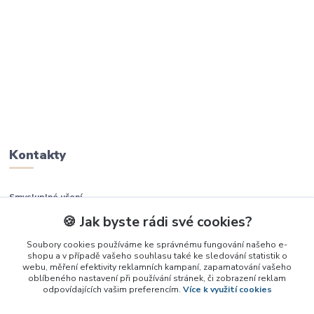
Kontakty
Smysluplné učení
🍪 Jak byste rádi své cookies?
+420 737 937 936
Soubory cookies používáme ke správnému fungování našeho e-
shopu a v případě vašeho souhlasu také ke sledování statistik o
info@smysluplneuceni.cz
webu, měření efektivity reklamních kampaní, zapamatování vašeho
oblíbeného nastavení při používání stránek, či zobrazení reklam
odpovídajících vašim preferencím.
Více k využití cookies