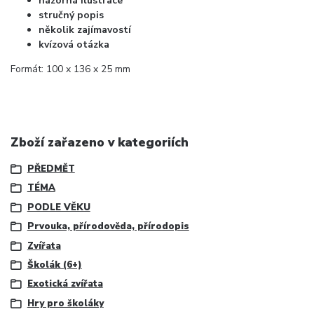
názorná ilustrace
stručný popis
několik zajímavostí
kvízová otázka
Formát: 100 x 136 x 25 mm
Zboží zařazeno v kategoriích
PŘEDMĚT
TÉMA
PODLE VĚKU
Prvouka, přírodověda, přírodopis
Zvířata
Školák (6+)
Exotická zvířata
Hry pro školáky