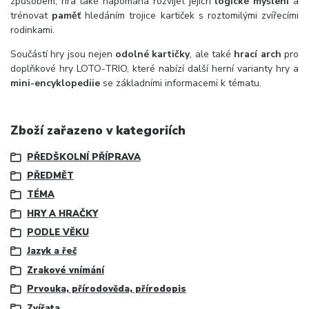
způsobem, hra také napomáhá rozvíjet jejich
logické myšlení
a
trénovat
paměť
hledáním trojice kartiček s roztomilými zvířecími
rodinkami.
Součástí hry jsou nejen
odolné kartičky
, ale také
hrací arch
pro
doplňkové hry LOTO-TRIO, které nabízí další herní varianty hry a
mini-encyklopediie
se základními informacemi k tématu.
Zboží zařazeno v kategoriích
PŘEDŠKOLNÍ PŘÍPRAVA
PŘEDMĚT
TÉMA
HRY A HRAČKY
PODLE VĚKU
Jazyk a řeč
Zrakové vnímání
Prvouka, přírodověda, přírodopis
Zvířata