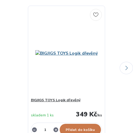
BIGJIGS TOYS Logik dřevěný
MINDOK Levá 
349 Kč
skladem 1 ks
/
ks
vyprodáno
Přidat do košíku