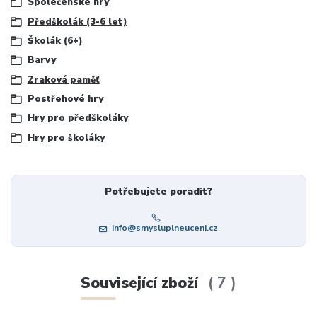
Společenské hry
Předškolák (3-6 let)
Školák (6+)
Barvy
Zraková paměť
Postřehové hry
Hry pro předškoláky
Hry pro školáky
Potřebujete poradit?
info@smysluplneuceni.cz
Související zboží
7