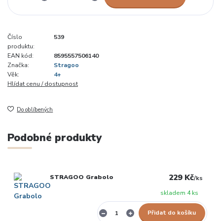
Číslo
539
produktu:
EAN kód:
8595557506140
Značka:
Stragoo
Věk:
4+
Hlídat cenu / dostupnost
Do oblíbených
Podobné produkty
229 Kč
STRAGOO Grabolo
/
ks
skladem 4 ks
Přidat do košíku