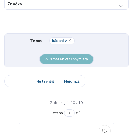
Značka
Téma
hádanky
smazat všechny filtry
Nejnovější
Nejlevnější
Nejdražší
Zobrazuji 1-10 z 10
strana
z 1