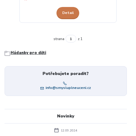
Detail
strana
z 1
Hádanky pro děti
Potřebujete poradit?
info@smysluplneuceni.cz
Novinky
12.09.2024