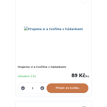
Hrajeme si a tvoříme s hádankami
89 Kč
skladem 2 ks
/
ks
Přidat do košíku