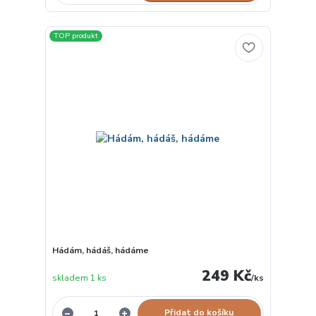
TOP produkt
Hádám, hádáš, hádáme
249 Kč
skladem 1 ks
/
ks
Přidat do košíku