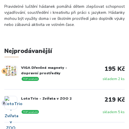
Pravidelné luštění hádanek pomáhá dětem zlepšovat schopnost
vyjadřování, soustředění i kreativitu při práci s jazykem. Hádanky
mohou být využity doma i ve školním prostředí jako doplněk výuky
nebo zábavná aktivita ve volném čase.
Nejprodávanější
195 Kč
VIGA Dřevěné magnety -
1.
dopravní prostředky
skladem 2 ks
TOP produkt
219 Kč
LotoTrio - Zvířata v ZOO 2
2.
skladem 5 ks
TOP produkt