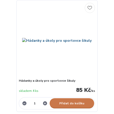
Hádanky a úkoly pro sportovce šikuly
85 Kč
skladem 4 ks
/
ks
Přidat do košíku