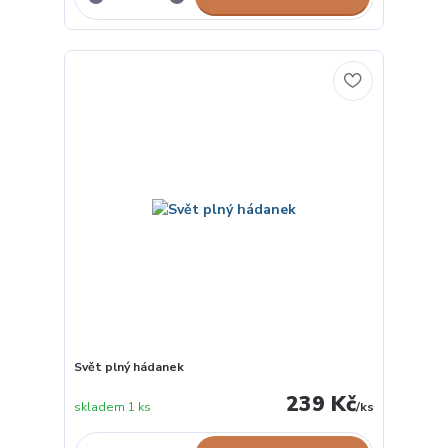
Svět plný hádanek
239 Kč
skladem 1 ks
/
ks