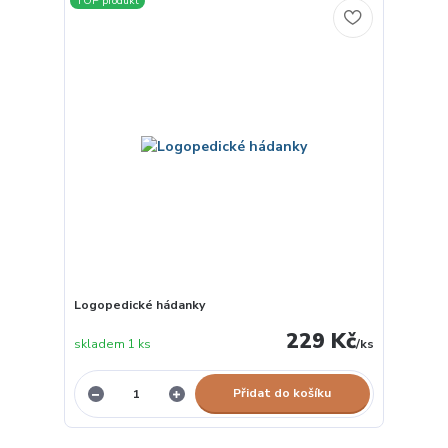
TOP produkt
Logopedické hádanky
229 Kč
skladem 1 ks
/
ks
Přidat do košíku