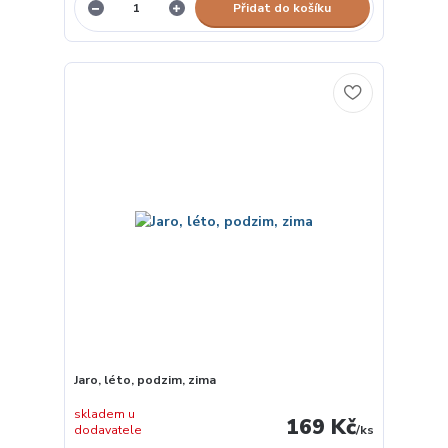
Přidat do košíku
Jaro, léto, podzim, zima
skladem u
169 Kč
dodavatele
/
ks