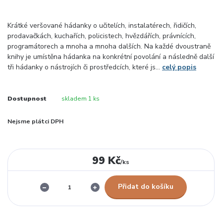
Krátké veršované hádanky o učitelích, instalatérech, řidičích,
prodavačkách, kuchařích, policistech, hvězdářích, právnících,
programátorech a mnoha a mnoha dalších. Na každé dvoustraně
knihy je umístěna hádanka na konkrétní povolání a následně další
tři hádanky o nástrojích či prostředcích, které js...
celý popis
Dostupnost
skladem 1 ks
Nejsme plátci DPH
99 Kč
/
ks
Přidat do košíku