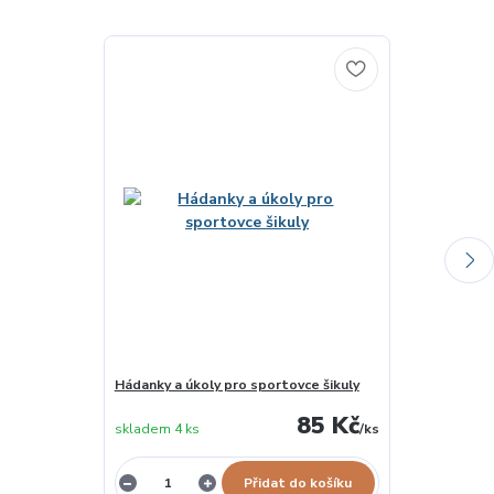
Hádanky a úkoly pro sportovce šikuly
GRANNA Nové 
85 Kč
skladem 4 ks
/
ks
skladem 1 ks
Přidat do košíku