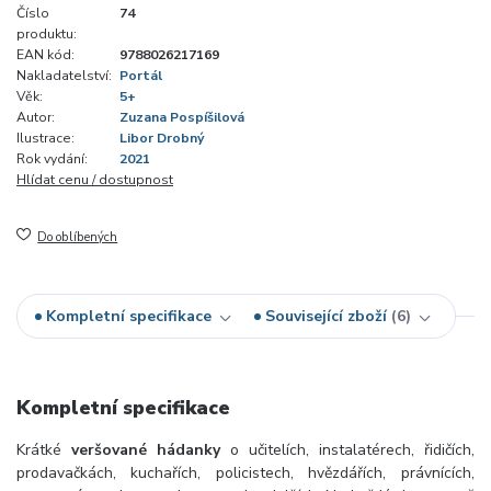
Číslo
74
produktu:
EAN kód:
9788026217169
Nakladatelství:
Portál
Věk:
5+
Autor:
Zuzana Pospíšilová
Ilustrace:
Libor Drobný
Rok vydání:
2021
Hlídat cenu / dostupnost
Do oblíbených
Kompletní specifikace
Související zboží
6
Kompletní specifikace
Krátké
veršované hádanky
o učitelích, instalatérech, řidičích,
prodavačkách, kuchařích, policistech, hvězdářích, právnících,