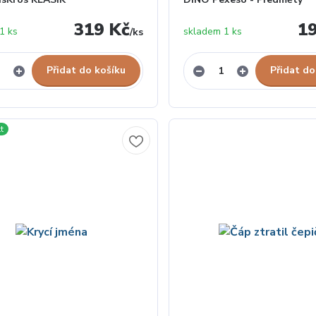
319 Kč
1
1 ks
skladem 1 ks
/
ks
Přidat do košíku
Přidat do
t