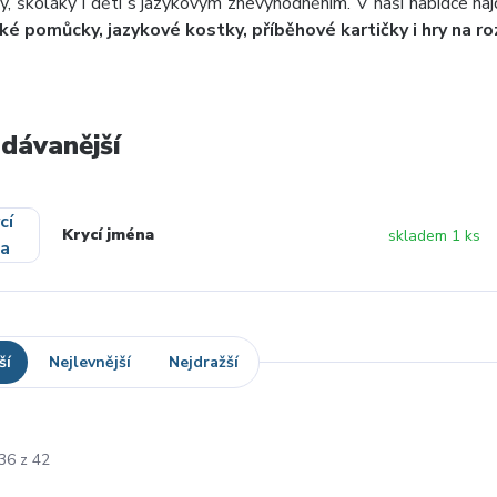
y, školáky i děti s jazykovým znevýhodněním. V naší nabídce na
é pomůcky, jazykové kostky, příběhové kartičky i hry na r
dávanější
Krycí jména
skladem 1 ks
ší
Nejlevnější
Nejdražší
36 z 42