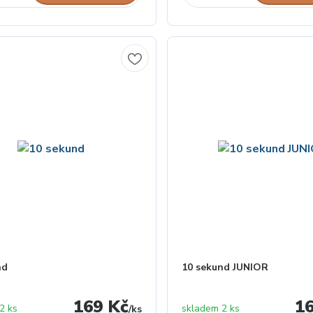
nd
10 sekund JUNIOR
169 Kč
1
2 ks
skladem 2 ks
/
ks