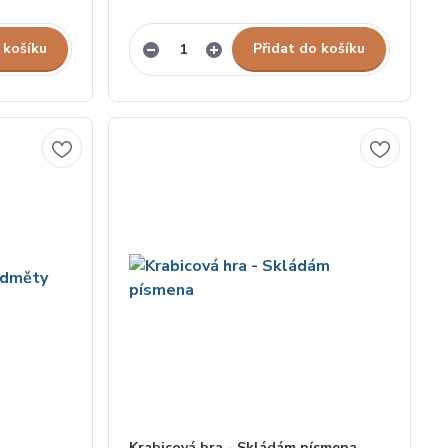
 košíku
Přidat do košíku
Krabicová hra - Skládám písmena