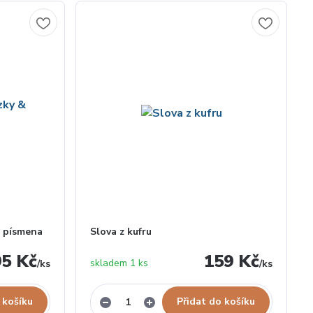
& písmena
Slova z kufru
95 Kč
159 Kč
skladem 1 ks
/
ks
/
ks
 košíku
Přidat do košíku