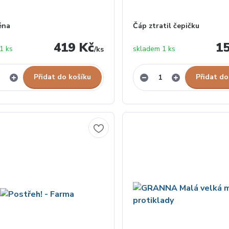
éna
Čáp ztratil čepičku
419 Kč
1
1 ks
skladem 1 ks
/
ks
Přidat do košíku
Přidat do