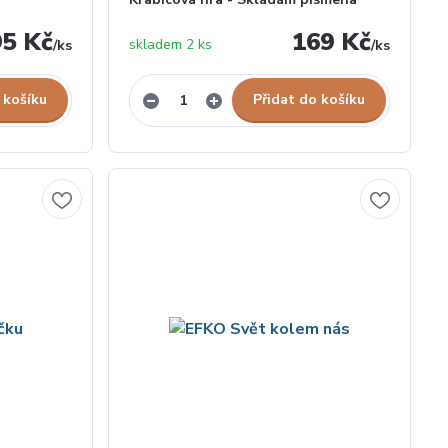
95 Kč
169 Kč
skladem 2 ks
/
ks
/
ks
 košíku
Přidat do košíku