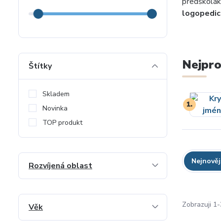
předškolák
logopedick
Nejpro
Štítky
Skladem
1.
Novinka
TOP produkt
Nejnověj
Rozvíjená oblast
Zobrazuji 1-
Věk