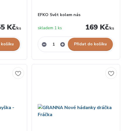
EFKO Svět kolem nás
55 Kč
169 Kč
skladem 1 ks
/
ks
/
ks
 košíku
Přidat do košíku