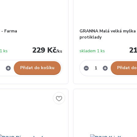
 - Farma
GRANNA Malá velká myška 
protiklady
229 Kč
2
1 ks
skladem 1 ks
/
ks
Přidat do košíku
Přidat do