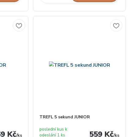
TREFL 5 sekund JUNIOR
poslední kus k
69 Kč
559 Kč
odeslání 1 ks
/
ks
/
ks