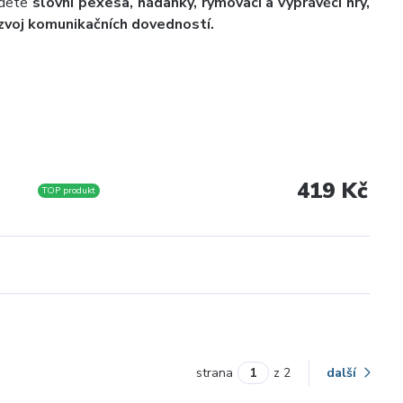
jdete
slovní pexesa, hádanky, rýmovací a vyprávěcí hry,
ozvoj komunikačních dovedností.
419 Kč
TOP produkt
strana
z 2
další