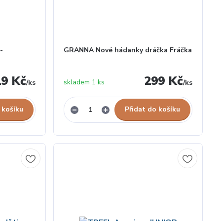
-
GRANNA Nové hádanky dráčka Fráčka
19 Kč
299 Kč
skladem 1 ks
/
ks
/
ks
 košíku
Přidat do košíku