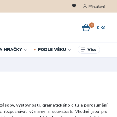
Přihlášení
0
0 Kč
Více
A HRAČKY
PODLE VĚKU
 zásoby, výslovnosti, gramatického citu a porozumění
y, rozpoznávat významy a souvislosti. Vhodné jsou pro