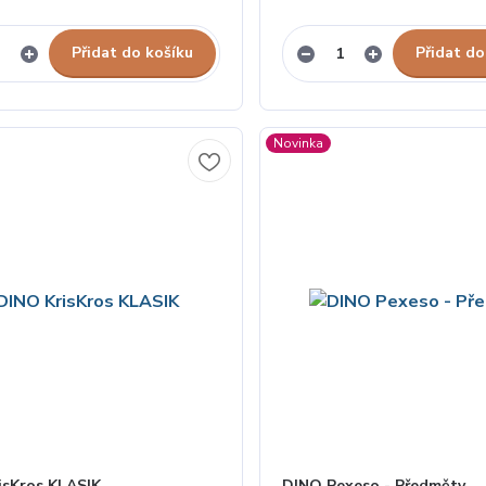
Přidat do košíku
Přidat do
Novinka
isKros KLASIK
DINO Pexeso - Předměty