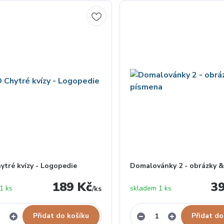
ytré kvízy - Logopedie
Domalovánky 2 - obrázky 
189 Kč
3
1 ks
skladem 1 ks
/
ks
Přidat do košíku
Přidat do