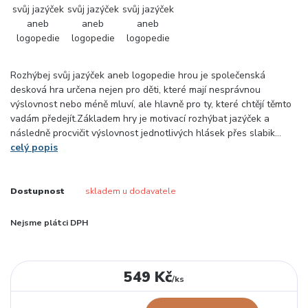
Rozhýbej svůj jazýček aneb logopedie hrou je společenská
desková hra určena nejen pro děti, které mají nesprávnou
výslovnost nebo méně mluví, ale hlavně pro ty, které chtějí těmto
vadám předejít.Základem hry je motivací rozhýbat jazýček a
následně procvičit výslovnost jednotlivých hlásek přes slabik...
celý popis
Dostupnost
skladem u dodavatele
Nejsme plátci DPH
549 Kč
/
ks