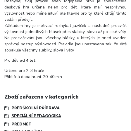
Rozhýbej svůj jazýček aneb logopedie hrou je společenská
desková hra určena nejen pro děti, které mají nesprávnou
výslovnost nebo méně mluví, ale hlavně pro ty, které chtějí těmto
vadám předejít.
Základem hry je motivací rozhýbat jazýček a následně procvičit
výslovnost jednotlivých hlásek přes slabiky, slova až po celé věty.
Na procvičování jsou všechny hlásky, u kterých je hned uveden
správný postup výslovnosti. Pravidla jsou nastavena tak, že dítě
zopakuje všechny slabiky, slova i věty.
Pro děti
od 4 let
.
Určeno pro 2–3 hráče
Přibližná doba hraní: 20–40 min.
Zboží zařazeno v kategoriích
PŘEDŠKOLNÍ PŘÍPRAVA
SPECIÁLNÍ PEDAGOGIKA
PŘEDMĚT