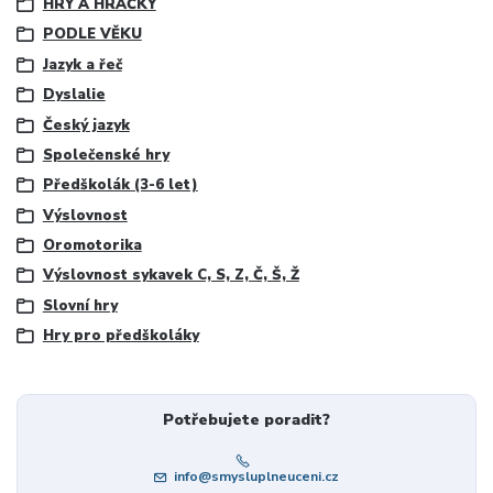
HRY A HRAČKY
PODLE VĚKU
Jazyk a řeč
Dyslalie
Český jazyk
Společenské hry
Předškolák (3-6 let)
Výslovnost
Oromotorika
Výslovnost sykavek C, S, Z, Č, Š, Ž
Slovní hry
Hry pro předškoláky
Potřebujete poradit?
info@smysluplneuceni.cz