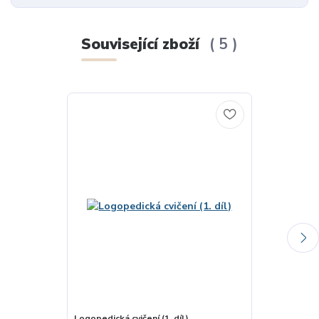
Související zboží
5
Logopedická cvičení (1. díl)
Najdu Edu na