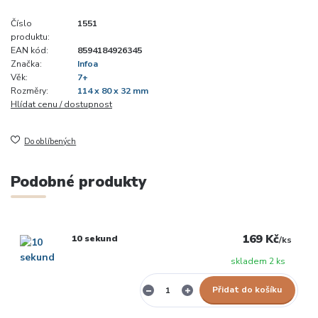
Číslo
1551
produktu:
EAN kód:
8594184926345
Značka:
Infoa
Věk:
7+
Rozměry:
114 x 80 x 32 mm
Hlídat cenu / dostupnost
Do oblíbených
Podobné produkty
169 Kč
10 sekund
/
ks
skladem 2 ks
Přidat do košíku