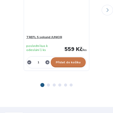
TREFL 5 sekund JUNIOR
TREFL Anoni
poslední kus k
559 Kč
odeslání 1 ks
/
ks
vyprodáno
Přidat do košíku