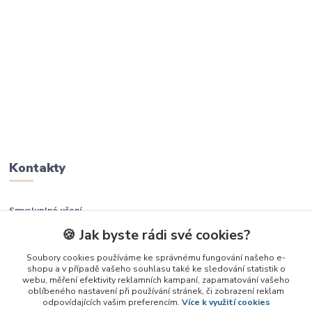
Kontakty
Smysluplné učení
🍪 Jak byste rádi své cookies?
+420 737 937 936
Soubory cookies používáme ke správnému fungování našeho e-
shopu a v případě vašeho souhlasu také ke sledování statistik o
info@smysluplneuceni.cz
webu, měření efektivity reklamních kampaní, zapamatování vašeho
oblíbeného nastavení při používání stránek, či zobrazení reklam
odpovídajících vašim preferencím.
Více k využití cookies