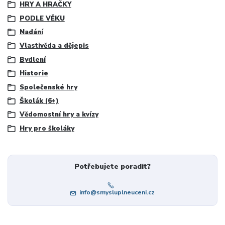
HRY A HRAČKY
PODLE VĚKU
Nadání
Vlastivěda a dějepis
Bydlení
Historie
Společenské hry
Školák (6+)
Vědomostní hry a kvízy
Hry pro školáky
Potřebujete poradit?
info@smysluplneuceni.cz