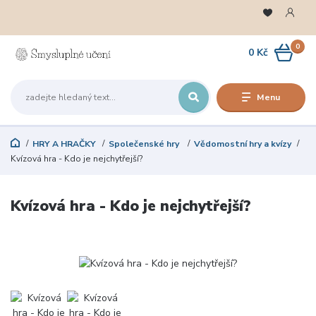
0
0 Kč
Menu
HRY A HRAČKY
Společenské hry
Vědomostní hry a kvízy
Kvízová hra - Kdo je nejchytřejší?
Kvízová hra - Kdo je nejchytřejší?