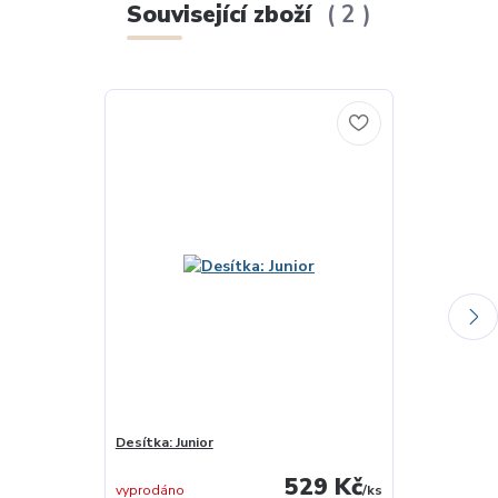
Související zboží
2
Desítka: Junior
DINO Vědomost
529 Kč
skladem 2 ks
vyprodáno
/
ks