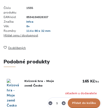
Číslo
1555
produktu:
EAN kód:
8594184926307
Značka:
Infoa
Věk:
8+
Rozměry:
114 x 80 x 32 mm
Hlídat cenu / dostupnost
Do oblíbených
Podobné produkty
165 Kč
Kvízová hra - Moje
/
ks
země Česko
skladem u dodavatele
Přidat do košíku