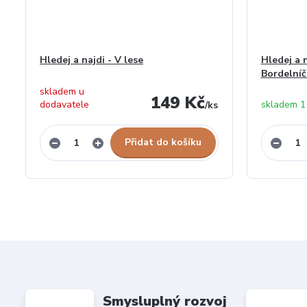
Hledej a najdi - V lese
Hledej a 
Bordelníč
skladem u
149 Kč
dodavatele
skladem 1
/
ks
Přidat do košíku
Smysluplný rozvoj