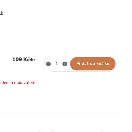
ch
109 Kč
/
ks
Přidat do košíku
adem u dodavatele