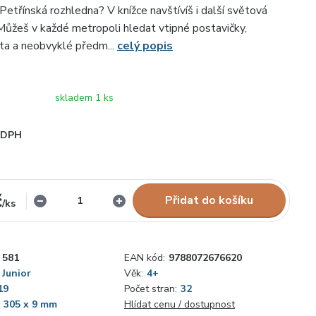
Petřínská rozhledna? V knížce navštívíš i další světová
ůžeš v každé metropoli hledat vtipné postavičky,
ata a neobvyklé předm...
celý popis
skladem 1 ks
i DPH
č
Přidat do košíku
/
ks
581
EAN kód:
9788072676620
Junior
Věk:
4+
19
Počet stran:
32
x 305 x 9 mm
Hlídat cenu / dostupnost