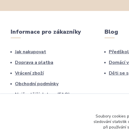
Informace pro zákazníky
Blog
Jak nakupovat
Předškol
Doprava a platba
Domácí v
Vrácení zboží
Děti se 
Obchodní podmínky
Nejčastější dotazy (FAQ)
Kontakty
O nás
Soubory cookies 
sledování statisti
při používání 