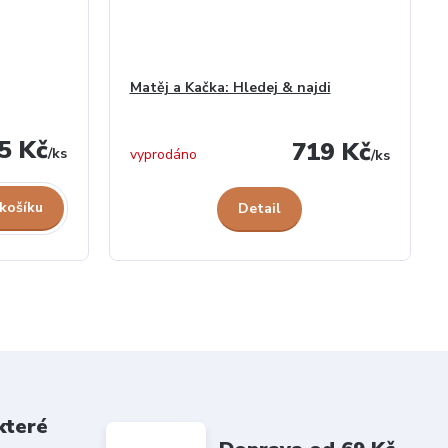
Matěj a Kačka: Hledej & najdi
5 Kč
719 Kč
/
ks
vyprodáno
/
ks
 košíku
Detail
které