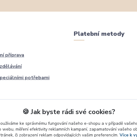
Platební metody
ní příprava
zdělávání
speciálními potřebami
🍪 Jak byste rádi své cookies?
používáme ke správnému fungování našeho e-shopu a v případě vašeho
k o webu, měření efektivity reklamních kampaní, zapamatování vašeho o
stránek, či zobrazení reklam odpovídajících vašim preferencím.
Více k v