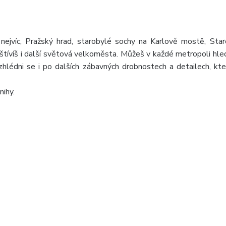
o nejvíc, Pražský hrad, starobylé sochy na Karlově mostě, St
štívíš i další světová velkoměsta. Můžeš v každé metropoli hle
hlédni se i po dalších zábavných drobnostech a detailech, kte
nihy.