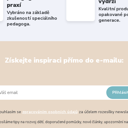
vydrží
praxí
Kvalitní prod
Vybráno na základě
opakované po
zkušeností speciálního
generace.
pedagoga.
Získejte inspiraci přímo do e-mailu:
Přihlási
uhlasím se
zpracováním osobních údajů
za účelem rozesílky newsle
síláme tipy na rozvoj dětí, doporučené pomůcky, nové články, upozornění na 