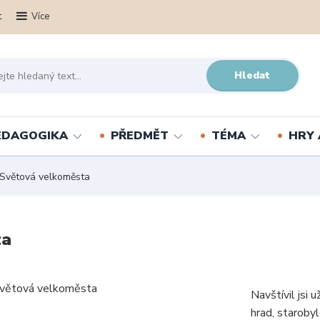
t
Více
Hledat
PEDAGOGIKA
PŘEDMĚT
TÉMA
HRY 
- Světová velkoměsta
ta
Navštívil jsi 
hrad, staroby