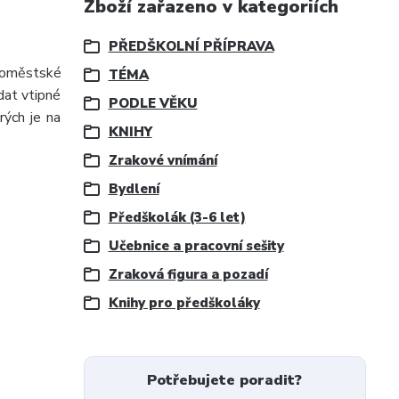
Zboží zařazeno v kategoriích
PŘEDŠKOLNÍ PŘÍPRAVA
aroměstské
TÉMA
dat vtipné
PODLE VĚKU
rých je na
KNIHY
Zrakové vnímání
Bydlení
Předškolák (3-6 let)
Učebnice a pracovní sešity
Zraková figura a pozadí
Knihy pro předškoláky
Potřebujete poradit?