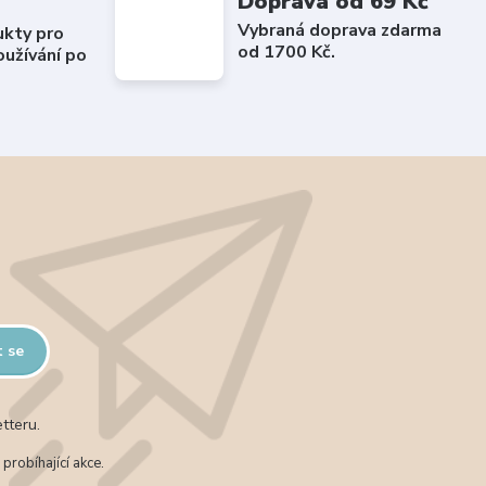
Doprava od 69 Kč
Vybraná doprava zdarma
ukty pro
od 1700 Kč.
užívání po
t se
tteru.
probíhající akce.