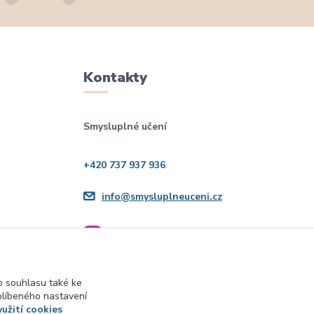
Kontakty
Smysluplné učení
+420 737 937 936
info@smysluplneuceni.cz
 souhlasu také ke
blíbeného nastavení
yužití cookies