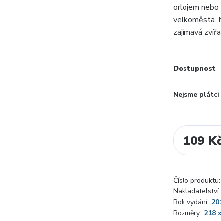
orlojem nebo 
velkoměsta. M
zajímavá zvíř
Dostupnost
Nejsme plátc
109 K
Číslo produktu:
Nakladatelství:
Rok vydání:
20
Rozměry:
218 