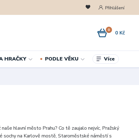
Přihlášení
0
0 Kč
Více
A HRAČKY
PODLE VĚKU
už naše hlavní město Prahu? Co tě zaujalo nejvíc, Pražský
lé sochy na Karlově mostě, Staroměstské náměstí s