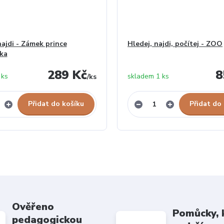
najdi - Zámek prince
Hledej, najdi, počítej - ZOO
ka
289 Kč
8
 ks
skladem 1 ks
/
ks
Přidat do košíku
Přidat do
Ověřeno
Pomůcky, 
pedagogickou