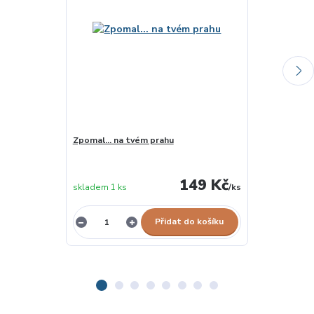
Zpomal... na tvém prahu
Co dělá Péťa?
149 Kč
skladem 1 ks
/
ks
skladem 1 ks
Přidat do košíku