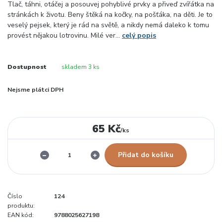
Tlač, táhni, otáčej a posouvej pohyblivé prvky a přiveď zvířátka na
stránkách k životu. Beny štěká na kočky, na pošťáka, na děti. Je to
veselý pejsek, který je rád na světě, a nikdy nemá daleko k tomu
provést nějakou lotrovinu. Milé ver...
celý popis
Dostupnost
skladem 3 ks
Nejsme plátci DPH
65 Kč
/
ks
Přidat do košíku
Číslo
124
produktu:
EAN kód:
9788025627198