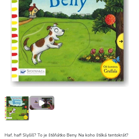
Haf, haf! Slyšíš? To je štěňátko Beny. Na koho štěká tentokrát?