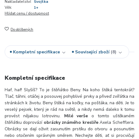
Nakladatelství:
Svojtka
Věk:
1+
Hlídat cenu / dostupnost
Do oblíbených
Kompletní specifikace
Související zboží
8
Kompletní specifikace
Haf, haf! Slyšíš? To je štěňátko Beny. Na koho štěká tentokrát?
Tlač, táhni, otáčej a posouvej pohyblivé prvky a přiveď zvířátka na
stránkách k životu. Beny štěká na kočky, na pošťáka, na děti. Je to
veselý pejsek, který je rád na světě, a nikdy nemá daleko k tomu
provést nějakou lotrovinu.
Milé verše
o tomto uštěkaném
štěňátku doprovází
obrázky známého kreslíře
Axela Schefflera.
Obrázky se dají oživit zasunutím prstíku do otvoru a posunutím
nebo otočením správným směrem. Nechejte děti, ať si procvičují