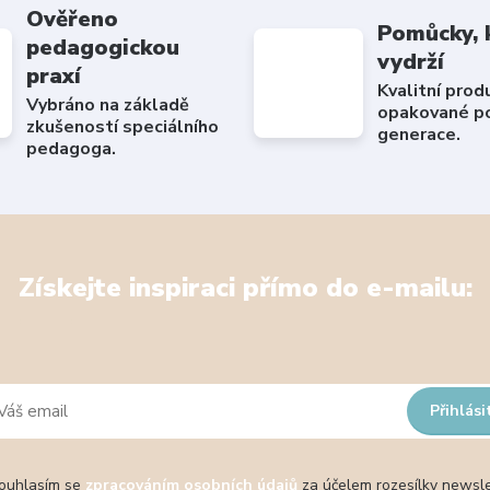
Ověřeno
Pomůcky, 
pedagogickou
vydrží
praxí
Kvalitní prod
Vybráno na základě
opakované po
zkušeností speciálního
generace.
pedagoga.
Získejte inspiraci přímo do e-mailu:
Přihlási
uhlasím se
zpracováním osobních údajů
za účelem rozesílky newsle