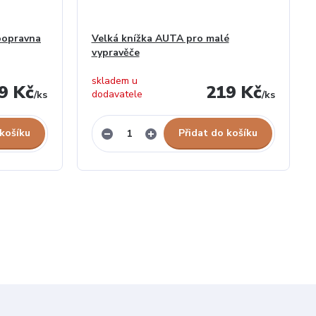
oopravna
Velká knížka AUTA pro malé
vypravěče
skladem u
9 Kč
219 Kč
dodavatele
/
ks
/
ks
 košíku
Přidat do košíku