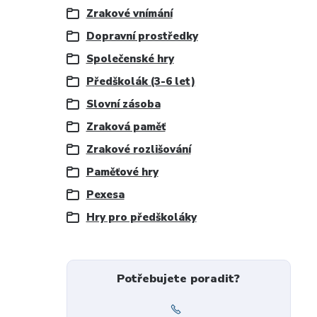
Zrakové vnímání
Dopravní prostředky
Společenské hry
Předškolák (3-6 let)
Slovní zásoba
Zraková paměť
Zrakové rozlišování
Paměťové hry
Pexesa
Hry pro předškoláky
Potřebujete poradit?