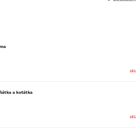
rma
skl
ňátka a koťátka
skl