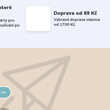
které
Doprava od 69 Kč
Vybraná doprava zdarma
ukty pro
od 1700 Kč.
užívání po
t se
tteru.