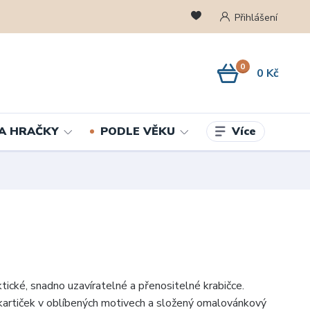
Přihlášení
0
0 Kč
Více
A HRAČKY
PODLE VĚKU
tické, snadno uzavíratelné a přenositelné krabičce.
artiček v oblíbených motivech a složený omalovánkový