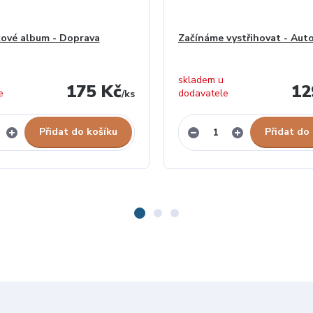
ové album - Doprava
Začínáme vystřihovat - Aut
skladem u
175 Kč
12
e
dodavatele
/
ks
Přidat do košíku
Přidat do