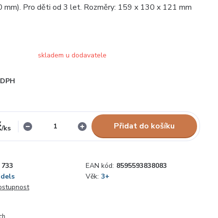
0 mm). Pro děti od 3 let. Rozměry: 159 x 130 x 121 mm
skladem u dodavatele
i DPH
č
Přidat do košíku
/
ks
733
EAN kód:
8595593838083
odels
Věk:
3+
dostupnost
ch