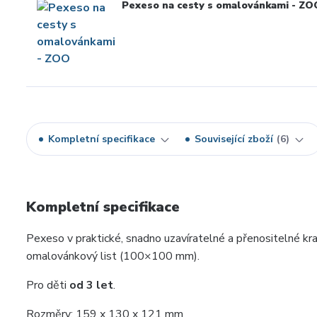
Pexeso na cesty s omalovánkami - ZO
Kompletní specifikace
Související zboží
6
Kompletní specifikace
Pexeso v praktické, snadno uzavíratelné a přenositelné kr
omalovánkový list (100×100 mm).
Pro děti
od 3 let
.
Rozměry: 159 x 130 x 121 mm