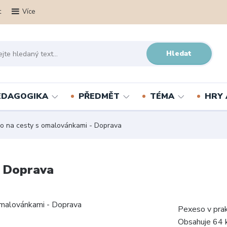
t
Více
Hledat
PEDAGOGIKA
PŘEDMĚT
TÉMA
HRY 
o na cesty s omalovánkami - Doprava
- Doprava
Pexeso v prak
Obsahuje 64 k