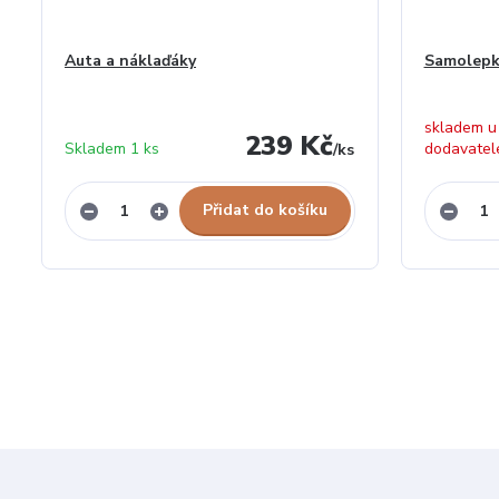
Auta a náklaďáky
Samolepk
skladem u
239 Kč
Skladem 1 ks
dodavatel
/
ks
Přidat do košíku