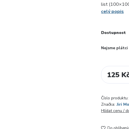
list (100×10
celý popis
Dostupnost
Nejsme plátc
125 K
Číslo produktu:
Značka:
Jiri M
Hlídat cenu / 
Do oblíbený