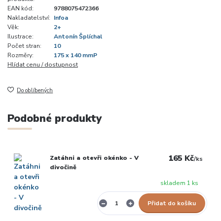
EAN kód:
9788075472366
Nakladatelství:
Infoa
Věk:
2+
Ilustrace:
Antonín Šplíchal
Počet stran:
10
Rozměry:
175 x 140 mmP
Hlídat cenu / dostupnost
Do oblíbených
Podobné produkty
165 Kč
Zatáhni a otevři okénko - V
/
ks
divočině
skladem 1 ks
Přidat do košíku