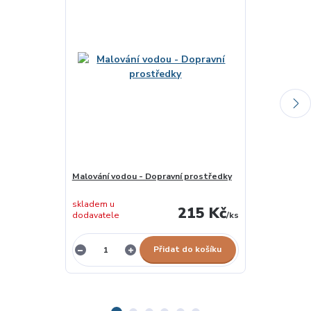
Malování vodou - Dopravní prostředky
Auta a náklaď
skladem u
215 Kč
dodavatele
/
ks
Skladem 1 ks
Přidat do košíku