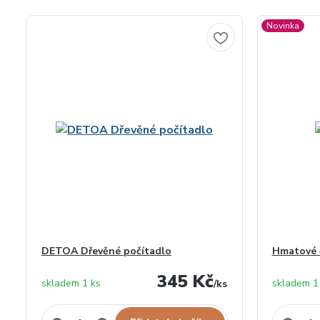
Novinka
DETOA Dřevěné počítadlo
Hmatové č
345 Kč
skladem 1 ks
skladem 1
/
ks