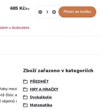
685 Kč
/
ks
Přidat do košíku
adem u dodavatele
Zboží zařazeno v kategoriích
PŘEDMĚT
ztahy mezi
HRY A HRAČKY
tě číslic a
Dyskalkulie
í objemů i
Matematika