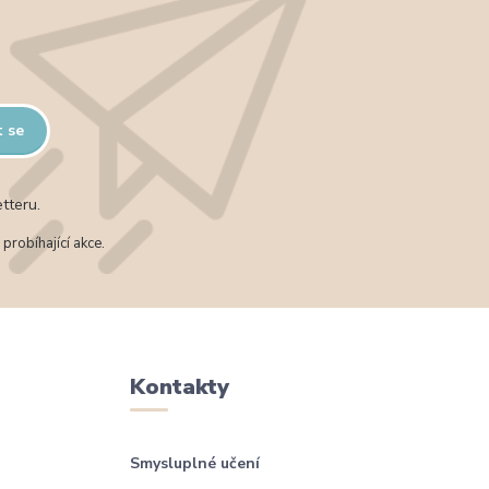
t se
tteru.
probíhající akce.
Kontakty
Smysluplné učení