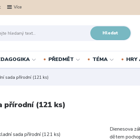
t
Více
Hledat
PEDAGOGIKA
PŘEDMĚT
TÉMA
HRY 
 sada přírodní (121 ks)
přírodní (121 ks)
Dienesova zá
dětem pochopi