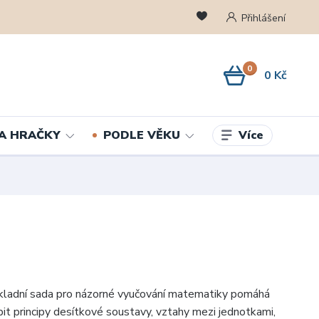
Přihlášení
0
0 Kč
Více
A HRAČKY
PODLE VĚKU
kladní sada pro názorné vyučování matematiky pomáhá
t principy desítkové soustavy, vztahy mezi jednotkami,