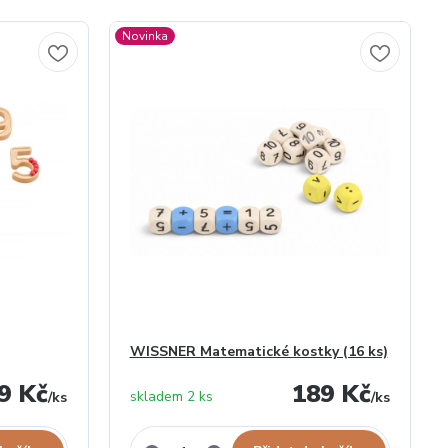
Novinka
WISSNER Matematické kostky (16 ks)
9 Kč
189 Kč
skladem 2 ks
/
ks
/
ks