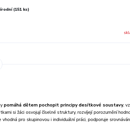
rodní (151 ks)
skl
ky
pomáhá dětem pochopit principy desítkové soustavy
, v
ami si žáci osvojují číselné struktury, rozvíjejí porozumění hodno
vhodná pro skupinovou i individuální práci, podporuje srovnáván