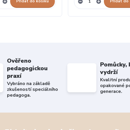
Přidat do košíku
Přidat do
Ověřeno
Pomůcky, 
pedagogickou
vydrží
praxí
Kvalitní prod
Vybráno na základě
opakované po
zkušeností speciálního
generace.
pedagoga.