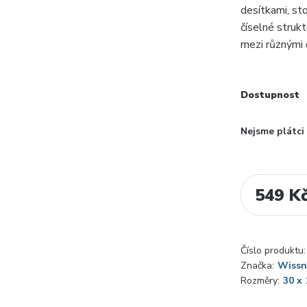
desítkami, sto
číselné strukt
mezi různými č
Dostupnost
Nejsme plátc
549 K
Číslo produktu:
Značka:
Wissn
Rozměry:
30 x 