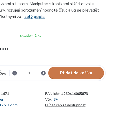
vkami a tisícem. Manipulací s kostkami si žáci osvojují
ury, rozvíjejí porozumění hodnotě číslic a učí se převádět
íselnými zá...
celý popis
skladem 1 ks
i DPH
č
Přidat do košíku
/
ks
1471
EAN kód:
4260414065873
er
Věk:
6+
12 x 12 cm
Hlídat cenu / dostupnost