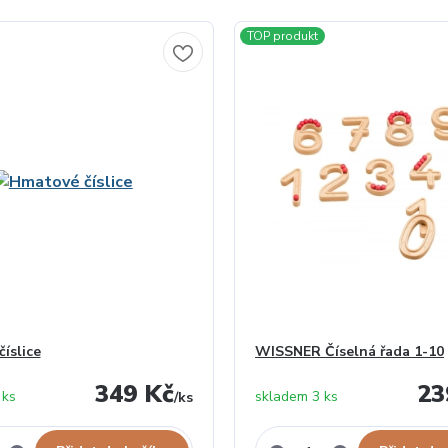
TOP produkt
íslice
WISSNER Číselná řada 1-10
349 Kč
23
 ks
skladem 3 ks
/
ks