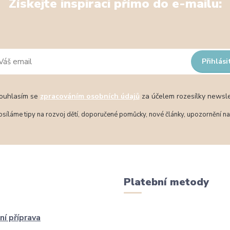
Získejte inspiraci přímo do e-mailu:
Přihlási
uhlasím se
zpracováním osobních údajů
za účelem rozesílky newsle
síláme tipy na rozvoj dětí, doporučené pomůcky, nové články, upozornění na 
Platební metody
ní příprava