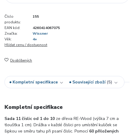
Číslo
155
produktu:
EAN kód:
4260414067075
Značka:
Wissner
Věk:
4+
Hlídat cenu / dostupnost
Do oblíbených
Kompletní specifikace
Související zboží
5
Kompletní specifikace
S
ada 11 číslic od 1 do 10
ze dřeva RE-
Wood
(výška 7 cm a
tloušťka 1 cm). Drážka v každé číslici pro umístění kuliček
se
šipkou ve směru tahu při psaní číslic.
Pomocí
60 přiložených