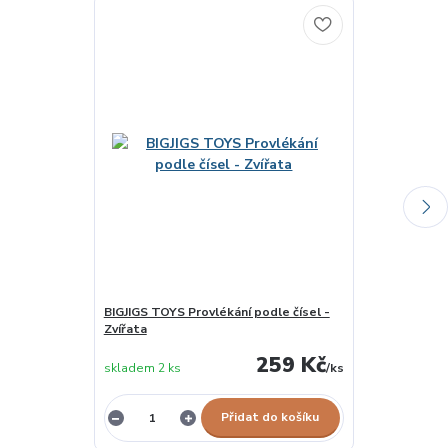
Novinka
BIGJIGS TOYS Provlékání podle čísel -
Čtverce I. - L
Zvířata
259 Kč
skladem 2 ks
/
ks
skladem 1 ks
Přidat do košíku