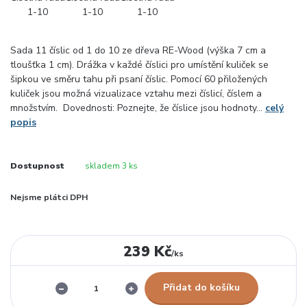
Sada 11 číslic od 1 do 10 ze dřeva RE-Wood (výška 7 cm a
tloušťka 1 cm). Drážka v každé číslici pro umístění kuliček se
šipkou ve směru tahu při psaní číslic. Pomocí 60 přiložených
kuliček jsou možná vizualizace vztahu mezi číslicí, číslem a
množstvím. Dovednosti: Poznejte, že číslice jsou hodnoty...
celý
popis
Dostupnost
skladem 3 ks
Nejsme plátci DPH
239 Kč
/
ks
Přidat do košíku