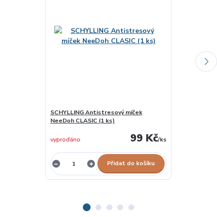
SCHYLLING Antistresový míček
SCHYLLING Du
NeeDoh CLASIC (1 ks)
NeeDoh MINI (
99 Kč
vyprodáno
/
ks
vyprodáno
Přidat do košíku