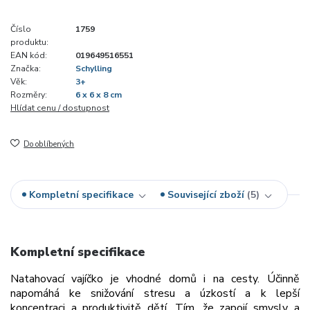
Číslo
1759
produktu:
EAN kód:
019649516551
Značka:
Schylling
Věk:
3+
Rozměry:
6 x 6 x 8 cm
Hlídat cenu / dostupnost
Do oblíbených
Kompletní specifikace
Související zboží
5
Kompletní specifikace
Natahovací vajíčko je vhodné domů i na cesty. Účinně
napomáhá ke snižování stresu a úzkostí a k lepší
koncentraci a produktivitě dětí. Tím, že zapojí smysly a