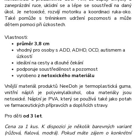
zaneprázdní ruce, uklidní se a lépe se soustředí na daný
úkol. Je netoxické, rozvíjí motoriku a koordinaci ruka-oko.
Také pomůže s tréninkem udržení pozornosti a může
dětem pomoci při úzkostech.
Vlastnosti:
průměr 3,8 cm
vhodný pro osoby s ADD, ADHD, OCD, autismem a
úzkostí
ideální na cesty a dlouhé čekání
podporuje soustředěnost a pozornost
vyrobeno
z netoxického materiálu
Vnější materiál produktů NeeDoh je termoplastická guma,
vnitřní náplň je polyvinylalkohol, oba materiály jsou
netoxické. Náplní je PVA, který se používá také jako potah
ve farmaceutických přípravcích a doplňcích stravy.
Pro děti
od 3 let
.
Cena za 1 kus. K dispozici je několik barevných variant
(růžová, fialová, modrá).
Pokud máte zájem o konkrétní