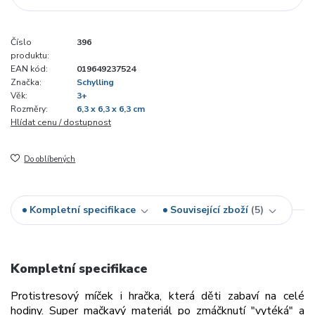
Číslo
396
produktu:
EAN kód:
019649237524
Značka:
Schylling
Věk:
3+
Rozměry:
6,3 x 6,3 x 6,3 cm
Hlídat cenu / dostupnost
Do oblíbených
Kompletní specifikace
Související zboží
5
Kompletní specifikace
Protistresový míček i hračka, která děti zabaví na celé
hodiny. Super mačkavý materiál po zmáčknutí "vytéká" a