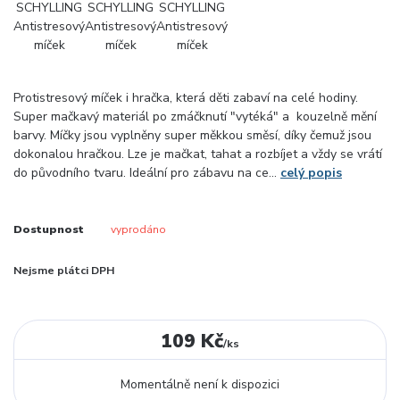
Protistresový míček i hračka, která děti zabaví na celé hodiny.
Super mačkavý materiál po zmáčknutí "vytéká" a kouzelně mění
barvy. Míčky jsou vyplněny super měkkou směsí, díky čemuž jsou
dokonalou hračkou. Lze je mačkat, tahat a rozbíjet a vždy se vrátí
do původního tvaru. Ideální pro zábavu na ce...
celý popis
Dostupnost
vyprodáno
Nejsme plátci DPH
109 Kč
/
ks
Momentálně není k dispozici