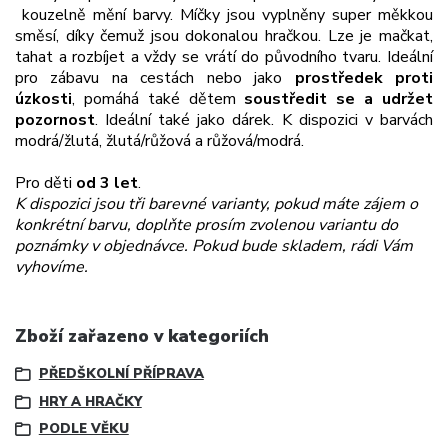
kouzelně mění barvy. Míčky jsou vyplněny super měkkou
směsí, díky čemuž jsou dokonalou hračkou. Lze je mačkat,
tahat a rozbíjet a vždy se vrátí do původního tvaru. Ideální
pro zábavu na cestách nebo jako
prostředek proti
úzkosti
, pomáhá také dětem
soustředit se a udržet
pozornost
. Ideální také jako dárek. K dispozici v barvách
modrá/žlutá, žlutá/růžová a růžová/modrá.
Pro děti
od 3 let
.
K dispozici jsou tři barevné varianty, pokud máte zájem o
konkrétní barvu, doplňte prosím zvolenou variantu do
poznámky v objednávce. Pokud bude skladem, rádi Vám
vyhovíme.
Zboží zařazeno v kategoriích
PŘEDŠKOLNÍ PŘÍPRAVA
HRY A HRAČKY
PODLE VĚKU