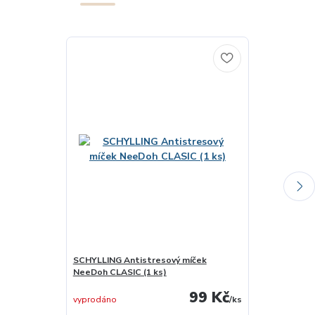
SCHYLLING Antistresový míček
SCHYLLING Du
NeeDoh CLASIC (1 ks)
NeeDoh MINI (
99 Kč
vyprodáno
/
ks
vyprodáno