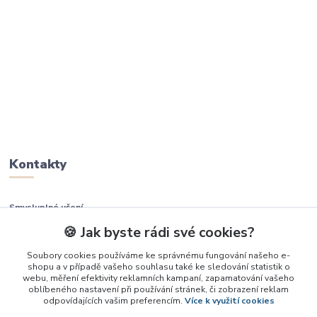
Kontakty
Smysluplné učení
🍪 Jak byste rádi své cookies?
+420 737 937 936
Soubory cookies používáme ke správnému fungování našeho e-
shopu a v případě vašeho souhlasu také ke sledování statistik o
info@smysluplneuceni.cz
webu, měření efektivity reklamních kampaní, zapamatování vašeho
oblíbeného nastavení při používání stránek, či zobrazení reklam
odpovídajících vašim preferencím.
Více k využití cookies