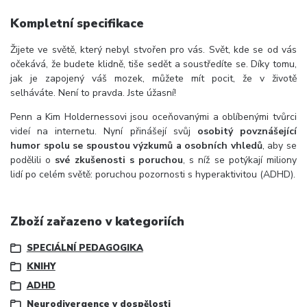
Kompletní specifikace
Žijete ve světě, který nebyl stvořen pro vás. Svět, kde se od vás
očekává, že budete klidně, tiše sedět a soustředíte se. Díky tomu,
jak je zapojený váš mozek, můžete mít pocit, že v životě
selháváte. Není to pravda. Jste úžasní!
Penn a Kim Holdernessovi jsou oceňovanými a oblíbenými tvůrci
videí na internetu. Nyní přinášejí svůj
osobitý povznášející
humor spolu se spoustou výzkumů a osobních vhledů
, aby se
podělili o
své zkušenosti s poruchou
, s níž se potýkají miliony
lidí po celém světě: poruchou pozornosti s hyperaktivitou (ADHD).
Zboží zařazeno v kategoriích
SPECIÁLNÍ PEDAGOGIKA
KNIHY
ADHD
Neurodivergence v dospělosti