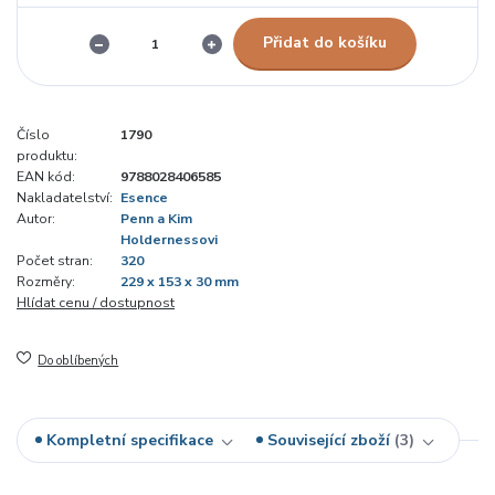
Přidat do košíku
Číslo
1790
produktu:
EAN kód:
9788028406585
Nakladatelství:
Esence
Autor:
Penn a Kim
Holdernessovi
Počet stran:
320
Rozměry:
229 x 153 x 30 mm
Hlídat cenu / dostupnost
Do oblíbených
Kompletní specifikace
Související zboží
3