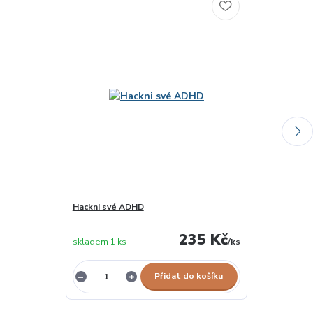
Hackni své ADHD
Roztěkané - J
skladem u
235 Kč
skladem 1 ks
/
ks
dodavatele
Přidat do košíku