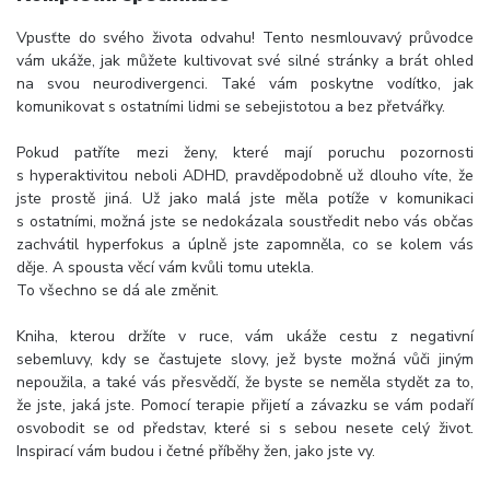
Vpusťte do svého života odvahu! Tento nesmlouvavý průvodce
vám ukáže, jak můžete kultivovat své silné stránky a brát ohled
na svou neurodivergenci. Také vám poskytne vodítko, jak
komunikovat s ostatními lidmi se sebejistotou a bez přetvářky.
Pokud patříte mezi ženy, které mají poruchu pozornosti
s hyperaktivitou neboli ADHD, pravděpodobně už dlouho víte, že
jste prostě jiná. Už jako malá jste měla potíže v komunikaci
s ostatními, možná jste se nedokázala soustředit nebo vás občas
zachvátil hyperfokus a úplně jste zapomněla, co se kolem vás
děje. A spousta věcí vám kvůli tomu utekla.
To všechno se dá ale změnit.
Kniha, kterou držíte v ruce, vám ukáže cestu z negativní
sebemluvy, kdy se častujete slovy, jež byste možná vůči jiným
nepoužila, a také vás přesvědčí, že byste se neměla stydět za to,
že jste, jaká jste. Pomocí terapie přijetí a závazku se vám podaří
osvobodit se od představ, které si s sebou nesete celý život.
Inspirací vám budou i četné příběhy žen, jako jste vy.