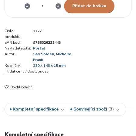
Přidat do košíku
Číslo
1727
produktu:
EAN kód:
9788026223443
Nakladatelství:
Portál
Autor:
Sari Solden, Michelle
Frank
Rozměry:
230 x 143 x 15 mm
Hlídat cenu / dostupnost
Do oblíbených
Kompletní specifikace
Související zboží
3
Kompletní specifikace