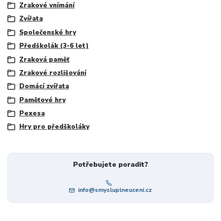
Zrakové vnímání
Zvířata
Společenské hry
Předškolák (3-6 let)
Zraková paměť
Zrakové rozlišování
Domácí zvířata
Paměťové hry
Pexesa
Hry pro předškoláky
Potřebujete poradit?
info@smysluplneuceni.cz