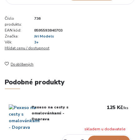
Číslo
736
produktu:
EAN kód:
8595593840703
Značka:
Jiri Models
Věk:
3+
Hlídat cenu / dostupnost
Do oblíbených
Podobné produkty
125 Kč
Pexeso na cesty s
/
ks
omalovánkami -
Doprava
skladem u dodavatele