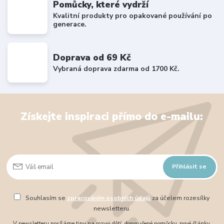
Pomůcky, které vydrží
Kvalitní produkty pro opakované používání po
generace.
Doprava od 69 Kč
Vybraná doprava zdarma od 1700 Kč.
Získejte inspiraci přímo do e-mailu:
Přihlásit se
Souhlasím se
zpracováním osobních údajů
za účelem rozesílky
newsletteru.
V newsletteru posíláme tipy na rozvoj dětí, doporučené pomůcky, nové články,