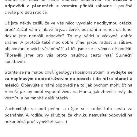
odpovědí o planetách a vesmíru
přináší zábavné i poučné
chvíle pro děti i rodiče.
Už jste někdy zažili, že ve vás něco vyvolalo neodbytnou otázku
proč? Začal vám v hlavě hryzat červík poznání a nenechal toho,
dokud jste nenašli odpověď? To my, vědci a vědkyně, dobře
známe. A protože také moc dobře víme, jakou radost a zábavu
objevování nových věcí přináší, chtěli jsme se s vámi o ně podělit.
Připravili jsme pro vás proto naučnou cestu naší Sluneční
soustavou.
Staňte se na malou chvíli geology i kosmonautkami a
vydejte se
za napínavým dobrodružstvím na povrch i do nitra planet a
měsíců
. Objevujte s námi odpovědi na to, jak bychom mohli žít na
Venuši, jak by mohl vypadat život na Marsu, jak zlevnit cesty do
vesmíru a na mnohé další otázky.
Zachumlejte se pod peřinu a užijte si s rodiči tuto cestu za
poznáním. A rodiče, vy si užijte, že chvilku nemusíte odpovědi na
nekonečná proč vymýšlet sami :)