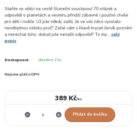
Staňte se vědci na cestě Sluneční soustavou! 70 otázek a
odpovědí o planetách a vesmíru přináší zábavné i poučné chvíle
pro děti i rodiče. Už jste někdy zažili, že ve vás něco vyvolalo
neodbytnou otázku proč? Začal vám v hlavě hryzat červík poznání
a nenechal toho, dokud jste nenašli odpověď? To my,...
celý
popis
Dostupnost
skladem 2 ks
Nejsme plátci DPH
389 Kč
/
ks
Přidat do košíku