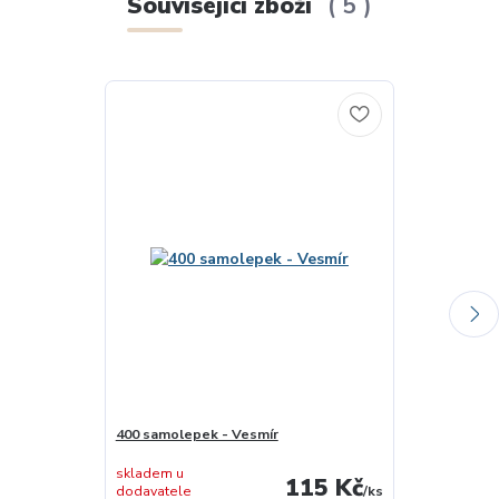
Související zboží
5
400 samolepek - Vesmír
Expedice přír
skladem u
skladem u
115 Kč
dodavatele
/
ks
dodavatele