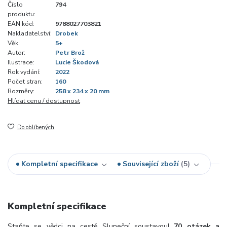
Číslo
794
produktu:
EAN kód:
9788027703821
Nakladatelství:
Drobek
Věk:
5+
Autor:
Petr Brož
Ilustrace:
Lucie Škodová
Rok vydání:
2022
Počet stran:
160
Rozměry:
258 x 234 x 20 mm
Hlídat cenu / dostupnost
Do oblíbených
Kompletní specifikace
Související zboží
5
Kompletní specifikace
Staňte se vědci na cestě Sluneční soustavou!
70 otázek a