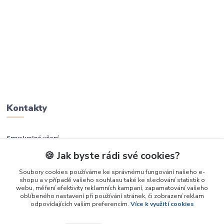
Kontakty
Smysluplné učení
🍪 Jak byste rádi své cookies?
+420 737 937 936
Soubory cookies používáme ke správnému fungování našeho e-
shopu a v případě vašeho souhlasu také ke sledování statistik o
info@smysluplneuceni.cz
webu, měření efektivity reklamních kampaní, zapamatování vašeho
oblíbeného nastavení při používání stránek, či zobrazení reklam
odpovídajících vašim preferencím.
Více k využití cookies