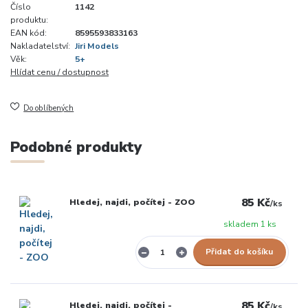
Číslo
1142
produktu:
EAN kód:
8595593833163
Nakladatelství:
Jiri Models
Věk:
5+
Hlídat cenu / dostupnost
Do oblíbených
Podobné produkty
85 Kč
Hledej, najdi, počítej - ZOO
/
ks
skladem 1 ks
Přidat do košíku
85 Kč
Hledej, najdi, počítej -
/
ks