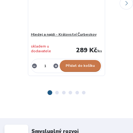
Hledej a najdi - Království Čurbeskov
Hledej a najdi
skladem u
skladem u
289 Kč
dodavatele
/
ks
dodavatele
Přidat do košíku
Smysluplný rozvoj