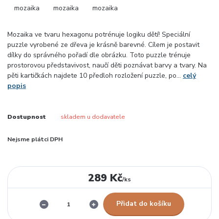
Mozaika ve tvaru hexagonu potrénuje logiku dětí! Speciální
puzzle vyrobené ze dřeva je krásně barevné. Cílem je postavit
dílky do správného pořadí dle obrázku. Toto puzzle trénuje
prostorovou představivost, naučí děti poznávat barvy a tvary. Na
pěti kartičkách najdete 10 předloh rozložení puzzle, po...
celý
popis
Dostupnost
skladem u dodavatele
Nejsme plátci DPH
289 Kč
/
ks
Přidat do košíku