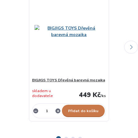
BIGJIGS TOYS Dřevěná barevná mozaika
DETOA Dřevě
skladem u
449 Kč
dodavatele
/
ks
skladem 1 ks
Přidat do košíku