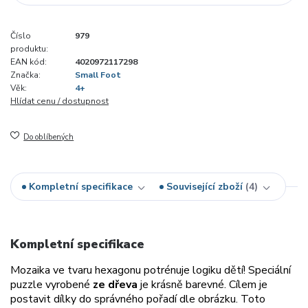
Číslo
979
produktu:
EAN kód:
4020972117298
Značka:
Small Foot
Věk:
4+
Hlídat cenu / dostupnost
Do oblíbených
Kompletní specifikace
Související zboží
4
Kompletní specifikace
Mozaika ve tvaru hexagonu potrénuje logiku dětí! Speciální
puzzle vyrobené
ze dřeva
je krásně barevné. Cílem je
postavit dílky do správného pořadí dle obrázku. Toto