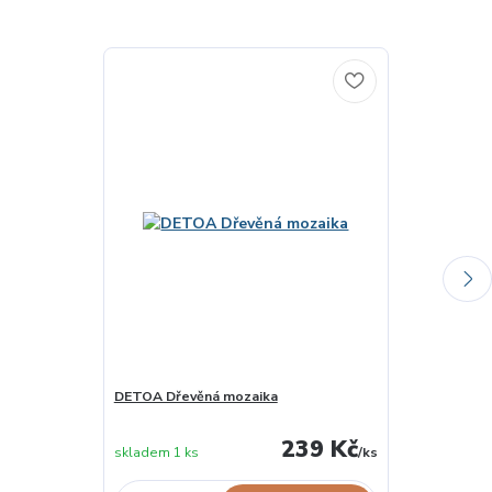
DETOA Dřevěná mozaika
VILAC Souboj
skladem u
239 Kč
skladem 1 ks
/
ks
dodavatele