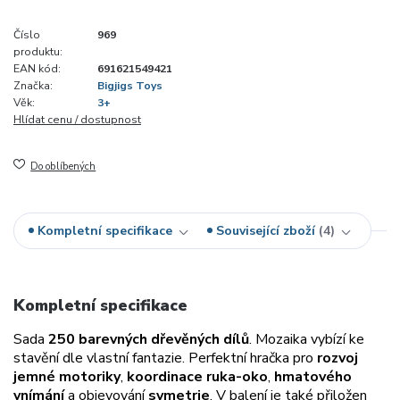
Číslo
969
produktu:
EAN kód:
691621549421
Značka:
Bigjigs Toys
Věk:
3+
Hlídat cenu / dostupnost
Do oblíbených
Kompletní specifikace
Související zboží
4
Kompletní specifikace
Sada
250 barevných dřevěných dílů
. Mozaika vybízí ke
stavění dle vlastní fantazie.
Perfektní hračka pro
rozvoj
jemné motoriky
,
koordinace ruka-oko
,
hmatového
vnímání
a objevování
symetrie
. V balení je také přiložen