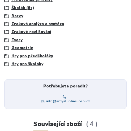
Školák (6+)
Barvy
Zraková analýza a syntéza
Zrakové rozlišování
Tvary
Geometrie
Hry pro předškoláky
Hry pro školáky
Potřebujete poradit?
info@smysluplneuceni.cz
Související zboží
4