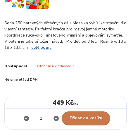
Sada 250 barevných dřevěných dílů. Mozaika vybízí ke stavění dle
vlastní fantazie. Perfektní hračka pro rozvoj jemné motoriky,
koordinace ruka-oko, hmatového vnímání a objevování symetrie.
V balení je také přiložen návod. Pro děti od 3 let. Rozměry: 18 x
18 x 13,5 cm
celý popis
Dostupnost
skladem u dodavatele
Nejsme plátci DPH
449 Kč
/
ks
Přidat do košíku