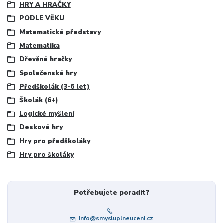
HRY A HRAČKY
PODLE VĚKU
Matematické představy
Matematika
Dřevěné hračky
Společenské hry
Předškolák (3-6 let)
Školák (6+)
Logické myšlení
Deskové hry
Hry pro předškoláky
Hry pro školáky
Potřebujete poradit?
info@smysluplneuceni.cz