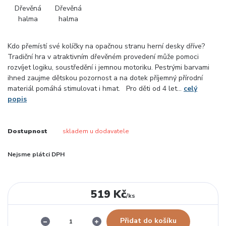
Kdo přemístí své kolíčky na opačnou stranu herní desky dříve?
Tradiční hra v atraktivním dřevěném provedení může pomoci
rozvíjet logiku, soustředění i jemnou motoriku. Pestrými barvami
ihned zaujme dětskou pozornost a na dotek příjemný přírodní
materiál pomáhá stimulovat i hmat. Pro děti od 4 let...
celý
popis
Dostupnost
skladem u dodavatele
Nejsme plátci DPH
519 Kč
/
ks
Přidat do košíku