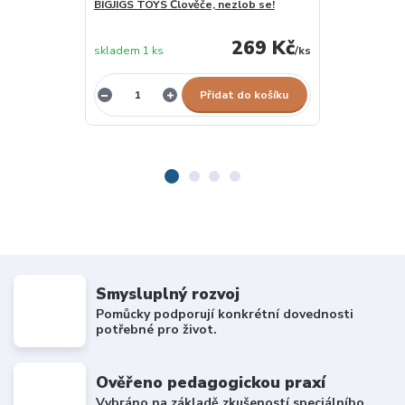
BIGJIGS TOYS Člověče, nezlob se!
BIGJIGS TOYS 
269 Kč
skladem 1 ks
/
ks
skladem 1 ks
Přidat do košíku
Smysluplný rozvoj
Pomůcky podporují konkrétní dovednosti
potřebné pro život.
Ověřeno pedagogickou praxí
Vybráno na základě zkušeností speciálního