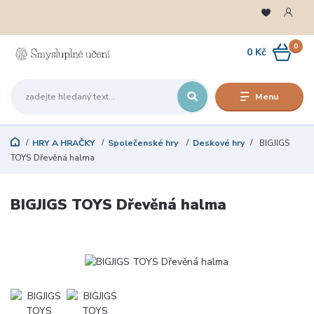
0
0 Kč
Menu
HRY A HRAČKY
Společenské hry
Deskové hry
BIGJIGS
TOYS Dřevěná halma
BIGJIGS TOYS Dřevěná halma