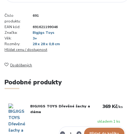
Číslo
691
produktu:
EAN kód:
691621199046
Značka:
Bigjigs Toys
Věk:
3+
Rozměry:
28 x 28 x 0,8 cm
Hlídat cenu / dostupnost
Do oblíbených
Podobné produkty
369 Kč
BIGJIGS TOYS Dřevěné šachy a
/
ks
dáma
skladem 1 ks
Přidat do košíku