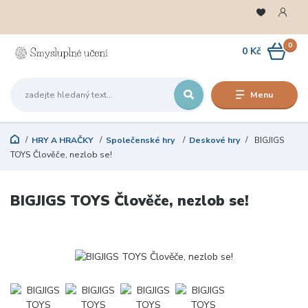
0
0 Kč
Menu
HRY A HRAČKY
Společenské hry
Deskové hry
BIGJIGS
TOYS Člověče, nezlob se!
BIGJIGS TOYS Člověče, nezlob se!