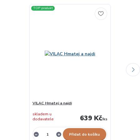
TOP produkt
VILAC Hmatej a najdi
VILAC Outékac
skladem u
skladem u
639 Kč
dodavatele
/
ks
dodavatele
Přidat do košíku