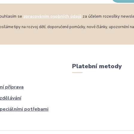
uhlasím se
zpracováním osobních údajů
za účelem rozesílky newsle
síláme tipy na rozvoj dětí, doporučené pomůcky, nové články, upozornění na 
Platební metody
ní příprava
zdělávání
speciálními potřebami