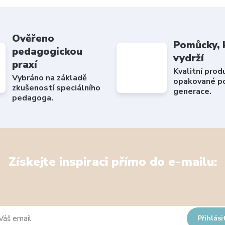
Ověřeno
Pomůcky, 
pedagogickou
vydrží
praxí
Kvalitní prod
Vybráno na základě
opakované po
zkušeností speciálního
generace.
pedagoga.
Získejte inspiraci přímo do e-mailu:
Přihlási