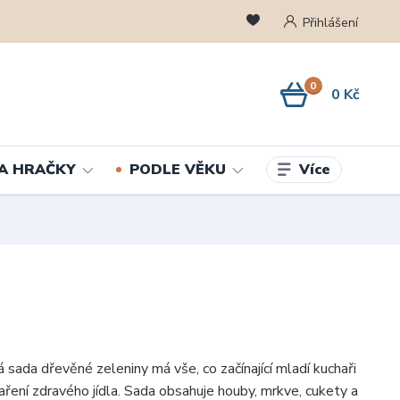
Přihlášení
0
0 Kč
Více
A HRAČKY
PODLE VĚKU
 sada dřevěné zeleniny má vše, co začínající mladí kuchaři
aření zdravého jídla. Sada obsahuje houby, mrkve, cukety a