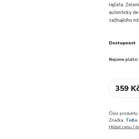
rajčata. Zele
autenticky det
začínajícího m
Dostupnost
Nejsme plátc
359 K
Číslo produktu:
Značka:
Tidlo
Hlídat cenu / 