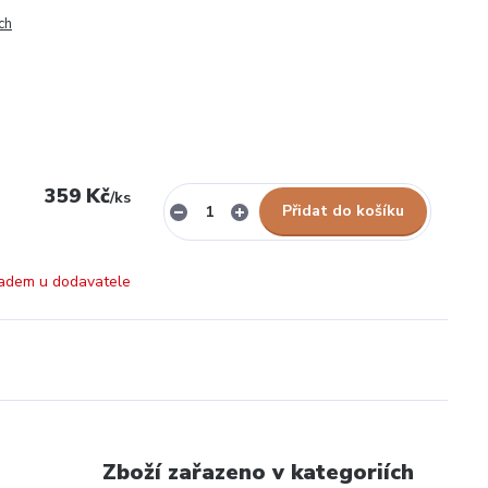
ch
359 Kč
/
ks
Přidat do košíku
adem u dodavatele
Zboží zařazeno v kategoriích