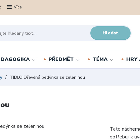
t
Více
Hledat
PEDAGOGIKA
PŘEDMĚT
TÉMA
HRY 
y
TIDLO Dřevěná bedýnka se zeleninou
nou
Tato nádherná
potřebují k uv