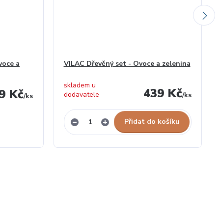
voce a
VILAC Dřevěný set - Ovoce a zelenina
skladem u
439 Kč
9 Kč
dodavatele
/
ks
/
ks
Přidat do košíku