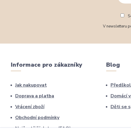
So
V newsletteru po
Informace pro zákazníky
Blog
Jak nakupovat
Předškol
Doprava a platba
Domácí v
Vrácení zboží
Děti se 
Obchodní podmínky
Nejčastější dotazy (FAQ)