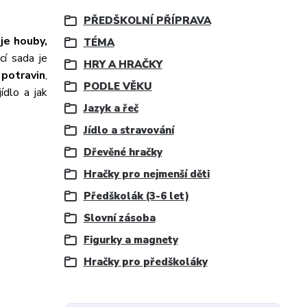
PŘEDŠKOLNÍ PŘÍPRAVA
je houby,
TÉMA
cí sada je
HRY A HRAČKY
 potravin
,
PODLE VĚKU
ídlo a jak
Jazyk a řeč
Jídlo a stravování
Dřevěné hračky
Hračky pro nejmenší děti
Předškolák (3-6 let)
Slovní zásoba
Figurky a magnety
Hračky pro předškoláky