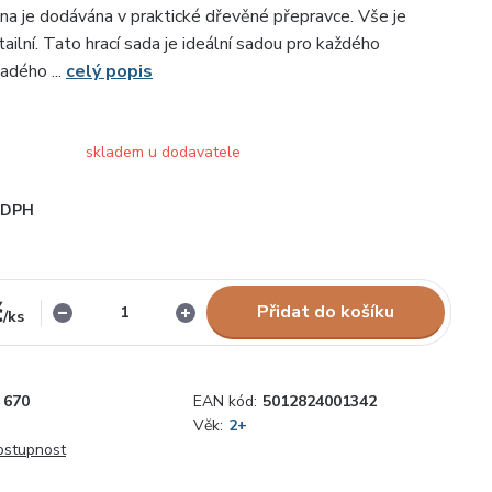
nina je dodávána v praktické dřevěné přepravce. Vše je
ailní. Tato hrací sada je ideální sadou pro každého
ladého ...
celý popis
skladem u dodavatele
i DPH
č
Přidat do košíku
/
ks
670
EAN kód:
5012824001342
Věk:
2+
dostupnost