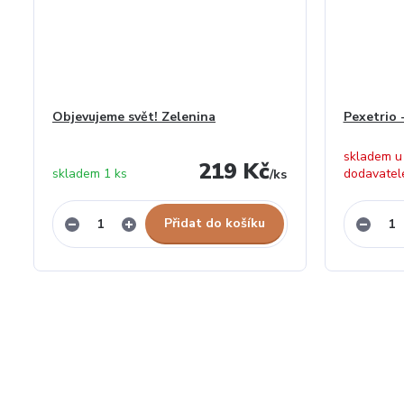
Objevujeme svět! Zelenina
Pexetrio 
skladem u
219 Kč
skladem 1 ks
dodavatel
/
ks
Přidat do košíku