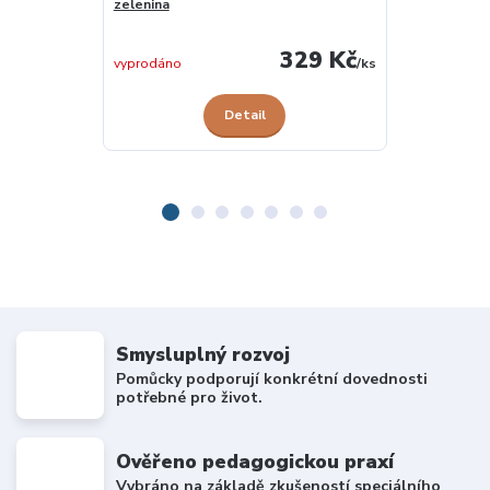
zelenina
skladem u
329 Kč
dodavatele
vyprodáno
/
ks
Detail
Smysluplný rozvoj
Pomůcky podporují konkrétní dovednosti
potřebné pro život.
Ověřeno pedagogickou praxí
Vybráno na základě zkušeností speciálního