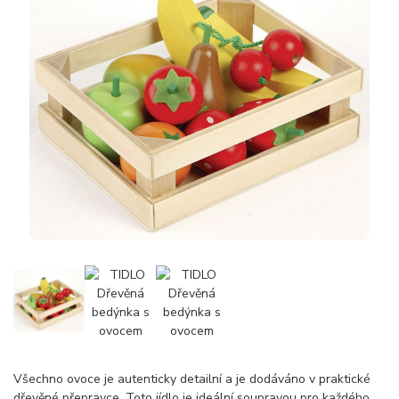
Všechno ovoce je autenticky detailní a je dodáváno v praktické
dřevěné přepravce. Toto jídlo je ideální soupravou pro každého