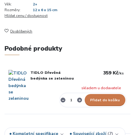
Věk:
2+
Rozměry:
12 x 6 x 15 cm
Hlídat cenu / dostupnost
Do oblíbených
Podobné produkty
359 Kč
TIDLO Dřevěná
/
ks
bedýnka se zeleninou
skladem u dodavatele
Přidat do košíku
Kompletní specifikace
Související zboží
7