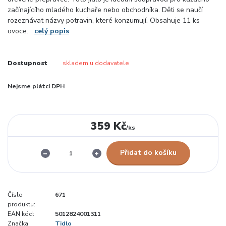
začínajícího mladého kuchaře nebo obchodníka. Děti se naučí
rozeznávat názvy potravin, které konzumují. Obsahuje 11 ks
ovoce.
celý popis
Dostupnost
skladem u dodavatele
Nejsme plátci DPH
359 Kč
/
ks
Přidat do košíku
Číslo
671
produktu:
EAN kód:
5012824001311
Značka:
Tidlo