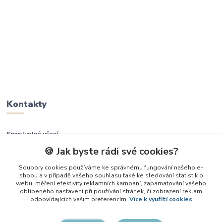
Kontakty
Smysluplné učení
🍪 Jak byste rádi své cookies?
+420 737 937 936
Soubory cookies používáme ke správnému fungování našeho e-
shopu a v případě vašeho souhlasu také ke sledování statistik o
info@smysluplneuceni.cz
webu, měření efektivity reklamních kampaní, zapamatování vašeho
oblíbeného nastavení při používání stránek, či zobrazení reklam
odpovídajících vašim preferencím.
Více k využití cookies