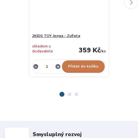
2KIDS TOY Jenga - Zvířata
BIGJIGS TOYS 
skladem u
359 Kč
dodavatele
/
ks
skladem 1 ks
Přidat do košíku
Smysluplný rozvoj