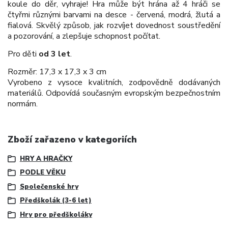
koule do děr, vyhraje! Hra může být hrána až 4 hráči se
čtyřmi různými barvami na desce - červená, modrá, žlutá a
fialová. Skvělý způsob, jak rozvíjet dovednost soustředění
a pozorování, a zlepšuje schopnost počítat.
Pro děti
od 3 let
.
Rozměr: 17,3 x 17,3 x 3 cm
Vyrobeno z vysoce kvalitních, zodpovědně dodávaných
materiálů. Odpovídá současným evropským bezpečnostním
normám.
Zboží zařazeno v kategoriích
HRY A HRAČKY
PODLE VĚKU
Společenské hry
Předškolák (3-6 let)
Hry pro předškoláky