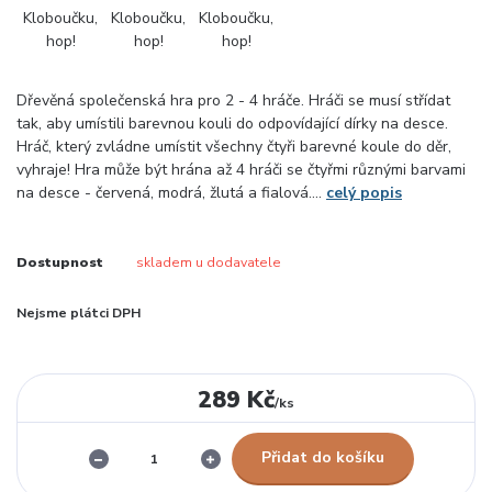
Dřevěná společenská hra pro 2 - 4 hráče. Hráči se musí střídat
tak, aby umístili barevnou kouli do odpovídající dírky na desce.
Hráč, který zvládne umístit všechny čtyři barevné koule do děr,
vyhraje! Hra může být hrána až 4 hráči se čtyřmi různými barvami
na desce - červená, modrá, žlutá a fialová....
celý popis
Dostupnost
skladem u dodavatele
Nejsme plátci DPH
289 Kč
/
ks
Přidat do košíku