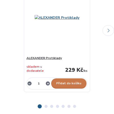
ALEXANDER Protiklady
GRANNA Malá 
skladem u
229 Kč
dodavatele
/
ks
skladem 1 ks
Přidat do košíku