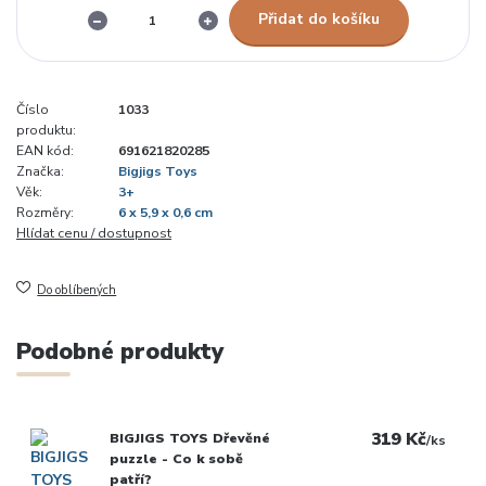
Přidat do košíku
Číslo
1033
produktu:
EAN kód:
691621820285
Značka:
Bigjigs Toys
Věk:
3+
Rozměry:
6 x 5,9 x 0,6 cm
Hlídat cenu / dostupnost
Do oblíbených
Podobné produkty
319 Kč
BIGJIGS TOYS Dřevěné
/
ks
puzzle - Co k sobě
patří?