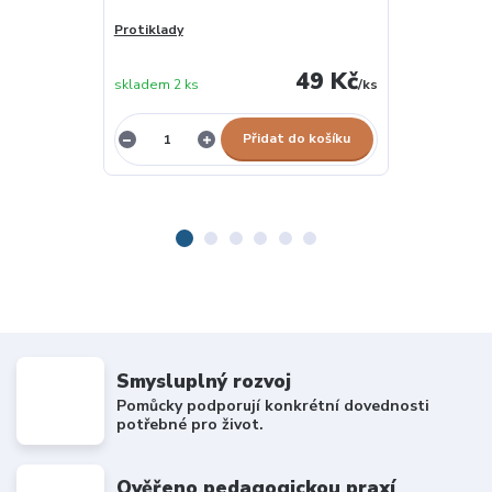
Protiklady
Uč se protikl
49 Kč
skladem 2 ks
/
ks
skladem 1 ks
Přidat do košíku
Smysluplný rozvoj
Pomůcky podporují konkrétní dovednosti
potřebné pro život.
Ověřeno pedagogickou praxí