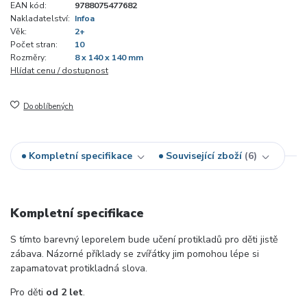
EAN kód:
9788075477682
Nakladatelství:
Infoa
Věk:
2+
Počet stran:
10
Rozměry:
8 x 140 x 140 mm
Hlídat cenu / dostupnost
Do oblíbených
Kompletní specifikace
Související zboží
6
Kompletní specifikace
S tímto barevný leporelem bude učení protikladů pro děti jistě
zábava. Názorné příklady se zvířátky jim pomohou lépe si
zapamatovat protikladná slova.
Pro děti
od 2 let
.