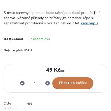
S tímto barevný leporelem bude učení protikladů pro děti jistě
zábava. Názorné příklady se zvířátky jim pomohou lépe si
zapamatovat protikladná slova. Pro děti od 2 let.
celý popis
Dostupnost
skladem 2 ks
Nejsme plátci DPH
49 Kč
/
ks
Přidat do košíku
Číslo
492
produktu: