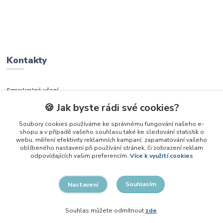
Kontakty
Smysluplné učení
🍪 Jak byste rádi své cookies?
+420 737 937 936
Soubory cookies používáme ke správnému fungování našeho e-
shopu a v případě vašeho souhlasu také ke sledování statistik o
info@smysluplneuceni.cz
webu, měření efektivity reklamních kampaní, zapamatování vašeho
oblíbeného nastavení při používání stránek, či zobrazení reklam
odpovídajících vašim preferencím.
Více k využití cookies
Souhlasím
Nastavení
2026, Smysluplné učení
Souhlas můžete odmítnout
zde
.
Vytvořeno na
Eshop-rychle.cz