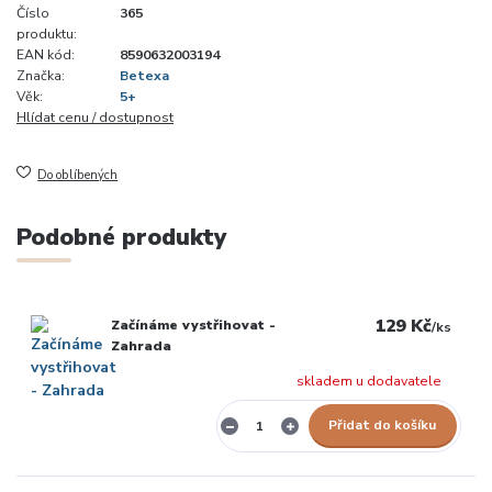
Číslo
365
produktu:
EAN kód:
8590632003194
Značka:
Betexa
Věk:
5+
Hlídat cenu / dostupnost
Do oblíbených
Podobné produkty
129 Kč
Začínáme vystřihovat -
/
ks
Zahrada
skladem u dodavatele
Přidat do košíku