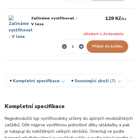
129 Kč
Začínáme vystřihovat -
/
ks
V lese
skladem u dodavatele
Přidat do košíku
Kompletní specifikace
Související zboží
7
Kompletní specifikace
Nejjednodušší typ vystřihovánky určený do úplných modelářských
začátků. Děti nejprve vystřihnou jednotlivé dílky skládačky a pak
je nalepují do natištěných velkých obrázků. Orientují se podle
barevné předlohy, která je součástí sešitu a podle názvů rostlin a