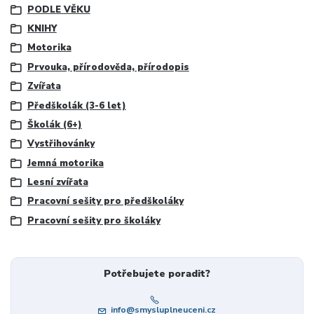
PODLE VĚKU
KNIHY
Motorika
Prvouka, přírodověda, přírodopis
Zvířata
Předškolák (3-6 let)
Školák (6+)
Vystřihovánky
Jemná motorika
Lesní zvířata
Pracovní sešity pro předškoláky
Pracovní sešity pro školáky
Potřebujete poradit?
info@smysluplneuceni.cz