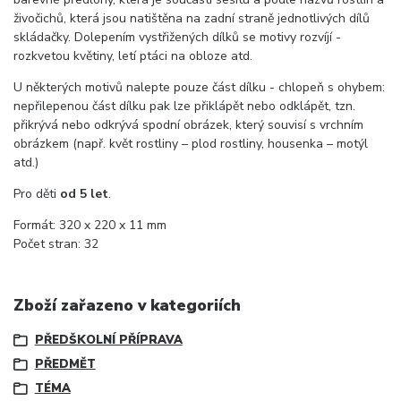
živočichů, která jsou natištěna na zadní straně jednotlivých dílů
skládačky. Dolepením vystřižených dílků se motivy rozvíjí -
rozkvetou květiny, letí ptáci na obloze atd.
U některých motivů nalepte pouze část dílku - chlopeň s ohybem:
nepřilepenou část dílku pak lze přiklápět nebo odklápět, tzn.
přikrývá nebo odkrývá spodní obrázek, který souvisí s vrchním
obrázkem (např. květ rostliny – plod rostliny, housenka – motýl
atd.)
Pro děti
od 5 let
.
Formát: 320 x 220 x 11 mm
Počet stran: 32
Zboží zařazeno v kategoriích
PŘEDŠKOLNÍ PŘÍPRAVA
PŘEDMĚT
TÉMA