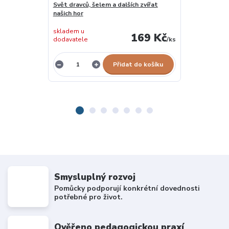
Svět dravců, šelem a dalších zvířat
Expedice příro
našich hor
skladem u
169 Kč
dodavatele
/
ks
skladem 1 ks
Přidat do košíku
Smysluplný rozvoj
Pomůcky podporují konkrétní dovednosti
potřebné pro život.
Ověřeno pedagogickou praxí