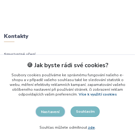
Kontakty
Smysluplné učení
🍪 Jak byste rádi své cookies?
+420 737 937 936
Soubory cookies používáme ke správnému fungování našeho e-
shopu a v případě vašeho souhlasu také ke sledování statistik o
info@smysluplneuceni.cz
webu, měření efektivity reklamních kampaní, zapamatování vašeho
oblíbeného nastavení při používání stránek, či zobrazení reklam
odpovídajících vašim preferencím.
Více k využití cookies
Souhlasím
Nastavení
2026, Smysluplné učení
Souhlas můžete odmítnout
zde
.
Vytvořeno na
Eshop-rychle.cz