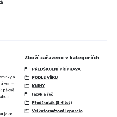
ch
Zboží zařazeno v kategoriích
PŘEDŠKOLNÍ PŘÍPRAVA
aminky a
PODLE VĚKU
á ven – i
KNIHY
i: pěkně
Jazyk a řeč
mohou
Předškolák (3-6 let)
Velkoformátová leporela
hu jako