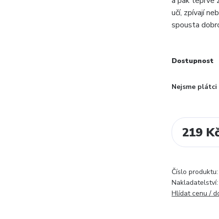
a pak teprve z
učí, zpívají ne
spousta dobro
Dostupnost
Nejsme plátc
219 K
Číslo produktu:
Nakladatelství:
Hlídat cenu / 