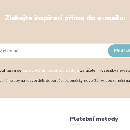
Získejte inspiraci přímo do e-mailu:
Přihlási
uhlasím se
zpracováním osobních údajů
za účelem rozesílky newsle
síláme tipy na rozvoj dětí, doporučené pomůcky, nové články, upozornění na 
Platební metody