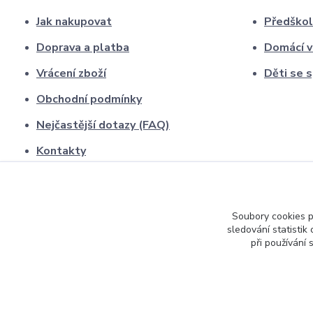
Jak nakupovat
Předškol
Doprava a platba
Domácí v
Vrácení zboží
Děti se 
Obchodní podmínky
Nejčastější dotazy (FAQ)
Kontakty
O nás
Soubory cookies 
sledování statisti
při používání 
2026, Smysluplné učení