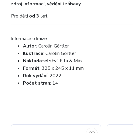
zdroj informací, vědění i zábavy
.
Pro děti
od 3 let
.
Informace o knize:
Autor
: Carolin Görtler
Ilustrace
: Carolin Görtler
Nakladatelství
: Ella & Max
Formát
:
325 x 245 x 11 mm
Rok vydání
: 2022
Počet stran
: 14