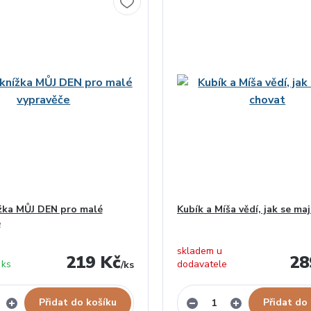
žka MŮJ DEN pro malé
Kubík a Míša vědí, jak se ma
e
skladem u
219 Kč
28
 ks
dodavatele
/
ks
Přidat do košíku
Přidat do