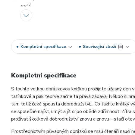
Kompletní specifikace
Související zboží
5
Kompletní specifikace
S touhle velkou obrázkovou knížkou prožijete úžasný den 
tatínkové a pak teprve začne ta pravá zábava! Někdo si hraje, 
tam totiž čeká spousta dobrodružství… Co takhle krátký v
se společně najíst, umýt a jít si po obědě zdřímnout. Zítra
prožívat školková dobrodružství znovu a znovu – stačí otevř
Prostřednictvím půvabných obrázků se malí čtenáři naučí 