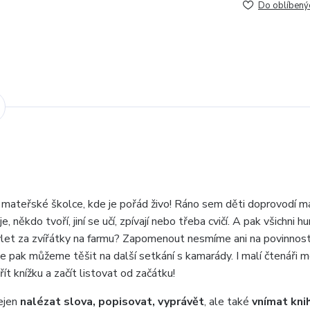
Do oblíbený
v mateřské školce, kde je pořád živo! Ráno sem děti doprovodí m
někdo tvoří, jiní se učí, zpívají nebo třeba cvičí. A pak všichni hur
ýlet za zvířátky na farmu? Zapomenout nesmíme ani na povinnost
 se pak můžeme těšit na další setkání s kamarády. I malí čtenáři 
ít knížku a začít listovat od začátku!
nejen
nalézat slova, popisovat, vyprávět
, ale také
vnímat kni