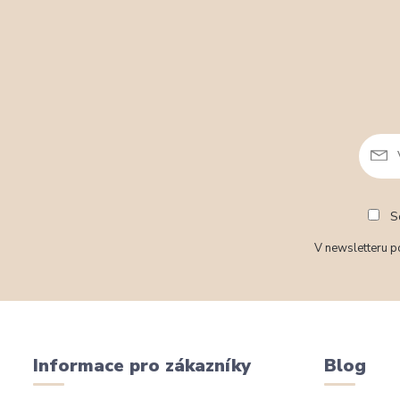
So
V newsletteru po
Informace pro zákazníky
Blog