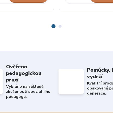
Ověřeno
Pomůcky, 
pedagogickou
vydrží
praxí
Kvalitní prod
Vybráno na základě
opakované po
zkušeností speciálního
generace.
pedagoga.