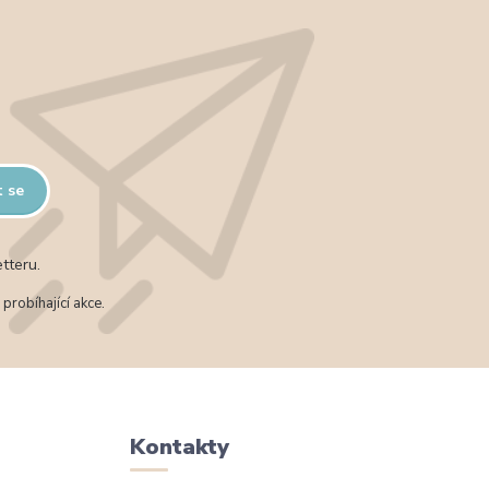
t se
tteru.
probíhající akce.
Kontakty