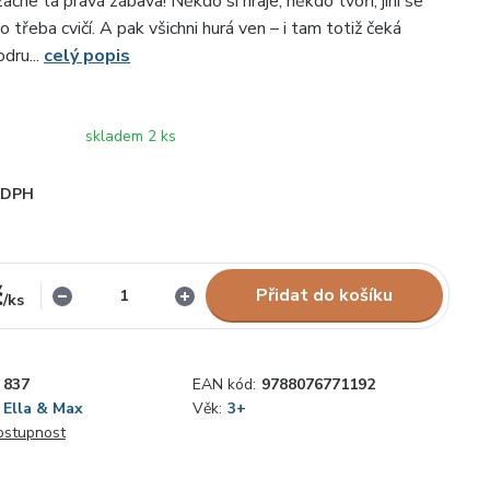
ačne ta pravá zábava! Někdo si hraje, někdo tvoří, jiní se
bo třeba cvičí. A pak všichni hurá ven – i tam totiž čeká
dru...
celý popis
skladem 2 ks
i DPH
č
Přidat do košíku
/
ks
837
EAN kód:
9788076771192
Ella & Max
Věk:
3+
dostupnost