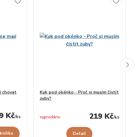
jí chovat
Kuk pod okénko - Proč si musím čistit
zuby?
9 Kč
219 Kč
/
ks
vyprodáno
/
ks
 košíku
Detail