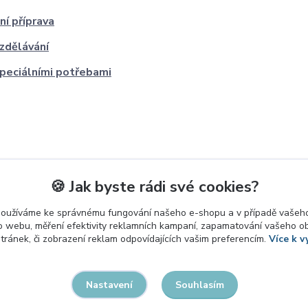
ní příprava
zdělávání
speciálními potřebami
🍪 Jak byste rádi své cookies?
používáme ke správnému fungování našeho e-shopu a v případě vašeho
k o webu, měření efektivity reklamních kampaní, zapamatování vašeho o
stránek, či zobrazení reklam odpovídajících vašim preferencím.
Více k v
Souhlasím
Nastavení