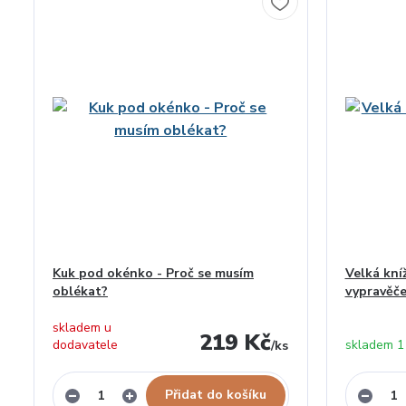
Kuk pod okénko - Proč se musím
Velká kní
oblékat?
vypravěč
skladem u
219 Kč
dodavatele
skladem 1
/
ks
Přidat do košíku