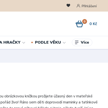
Přihlášení
0
0 Kč
Více
A HRAČKY
PODLE VĚKU
ou obrázkovou knížkou prožijete úžasný den v mateřské
e pořád živo! Ráno sem děti doprovodí maminky a tatínkové