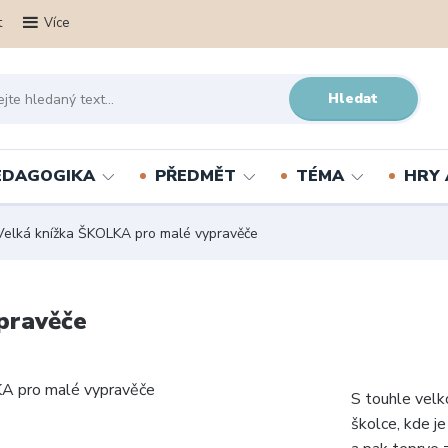
t
Více
Hledat
PEDAGOGIKA
PŘEDMĚT
TÉMA
HRY 
elká knížka ŠKOLKA pro malé vypravěče
pravěče
S touhle velk
školce, kde j