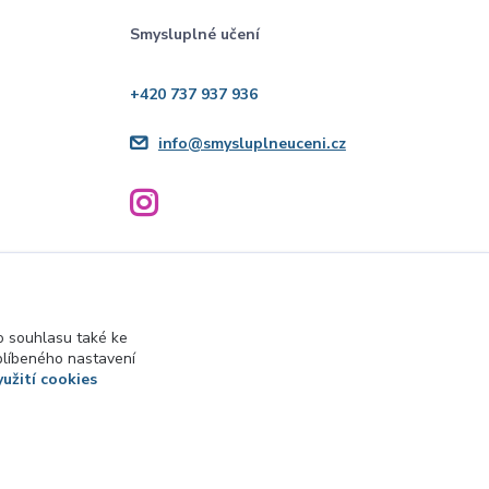
Smysluplné učení
+420 737 937 936
info@smysluplneuceni.cz
 souhlasu také ke
blíbeného nastavení
yužití cookies
Vytvořeno na
Eshop-rychle.cz