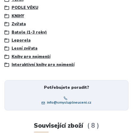
PODLE VĚKU
KNIHY
Zvířata
Batole (1-3 roky)
Leporela
Lesní zvířata
Knihy pro nejmenší
Interaktivní knihy pro nejmenší
Potřebujete poradit?
info@smysluplneuceni.cz
Související zboží
8