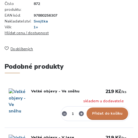
Číslo
872
produktu:
EAN kód:
97880256307
Nakladatelství:
Svojtka
Věk:
1+
Hlídat cenu / dostupnost
Do oblíbených
Podobné produkty
219 Kč
Velké objevy - Ve sněhu
/
ks
skladem u dodavatele
Přidat do košíku
219 Kč
Velké objevy - V lese