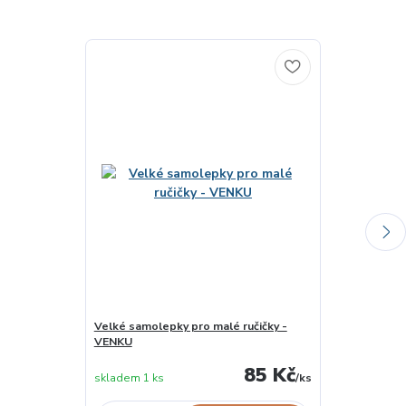
Velké samolepky pro malé ručičky -
Eliška poznává
VENKU
skladem u
85 Kč
skladem 1 ks
/
ks
dodavatele