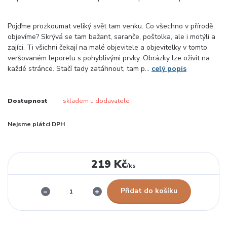
Pojďme prozkoumat veliký svět tam venku. Co všechno v přírodě
objevíme? Skrývá se tam bažant, saranče, poštolka, ale i motýli a
zajíci. Ti všichni čekají na malé objevitele a objevitelky v tomto
veršovaném leporelu s pohyblivými prvky. Obrázky lze oživit na
každé stránce. Stačí tady zatáhnout, tam p...
celý popis
Dostupnost
skladem u dodavatele
Nejsme plátci DPH
219 Kč
/
ks
Přidat do košíku