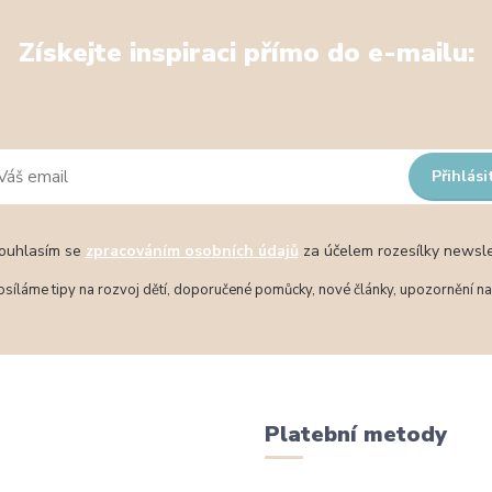
Získejte inspiraci přímo do e-mailu:
Přihlási
uhlasím se
zpracováním osobních údajů
za účelem rozesílky newsle
síláme tipy na rozvoj dětí, doporučené pomůcky, nové články, upozornění na 
Platební metody