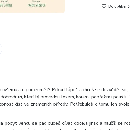
Do oblíbený
k tomu všemu ale porozumět? Pokud tápeš a chceš se dozvědět víc, 
obrodruzi, kteří tě provedou lesem, horami, pobřežím i pouští. P
pnost číst ve znameních přírody. Potřebuješ k tomu jen svoj
a pobyt venku se pak budeš dívat docela jinak a naučíš se r