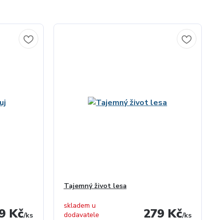
Tajemný život lesa
skladem u
9 Kč
279 Kč
dodavatele
/
ks
/
ks