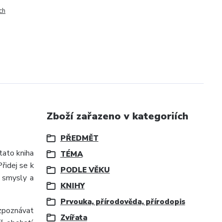
ch
Zboží zařazeno v kategoriích
PŘEDMĚT
tato kniha
TÉMA
řidej se k
PODLE VĚKU
e smysly a
KNIHY
Prvouka, přírodověda, přírodopis
ozpoznávat
Zvířata