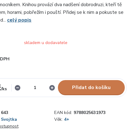
ocníkem. Knihou provází dva nadšení dobrodruzi, kteří tě
m, horami, pobřežím i pouští. Přidej se k nim a pokuste se
d...
celý popis
skladem u dodavatele
i DPH
č
Přidat do košíku
/
ks
643
EAN kód:
9788025631973
Svojtka
Věk:
4+
dostupnost