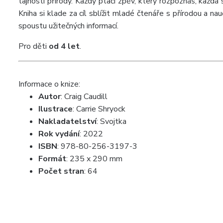
tajnosti přírody. Každý ptačí zpěv, který rozpoznáš, každ
Kniha si klade za cíl sblížit mladé čtenáře s přírodou a nau
spoustu užitečných informací.
Pro děti
od 4 let
.
Informace o knize:
Autor
: Craig Caudill
Ilustrace
: Carrie Shryock
Nakladatelství
:
Svojtka
Rok vydání
: 2022
ISBN
: 978-80-256-3197-3
Formát
:
235 x 290 mm
Počet stran
: 64