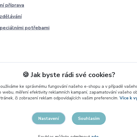
ní příprava
zdělávání
speciálními potřebami
🍪 Jak byste rádi své cookies?
používáme ke správnému fungování našeho e-shopu a v případě vašeho
k o webu, měření efektivity reklamních kampaní, zapamatování vašeho o
stránek, či zobrazení reklam odpovídajících vašim preferencím.
Více k v
Souhlasím
Nastavení
Souhlas můžete odmítnout
zde
.