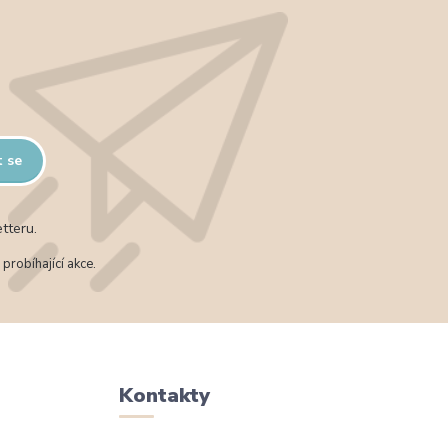
t se
tteru.
probíhající akce.
Kontakty