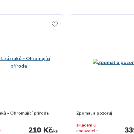
aků - Ohromující příroda
Zpomal a pozoruj
skladem u
210 Kč
33
e
dodavatele
/
ks