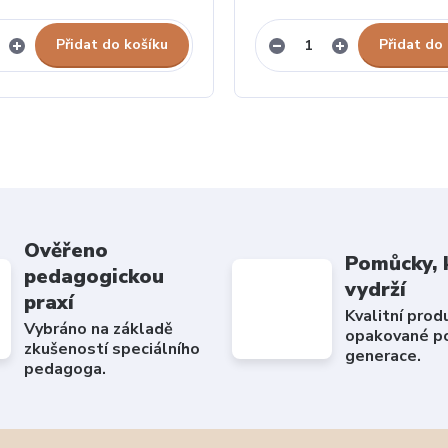
Přidat do košíku
Přidat do
Ověřeno
Pomůcky, 
pedagogickou
vydrží
praxí
Kvalitní prod
Vybráno na základě
opakované po
zkušeností speciálního
generace.
pedagoga.