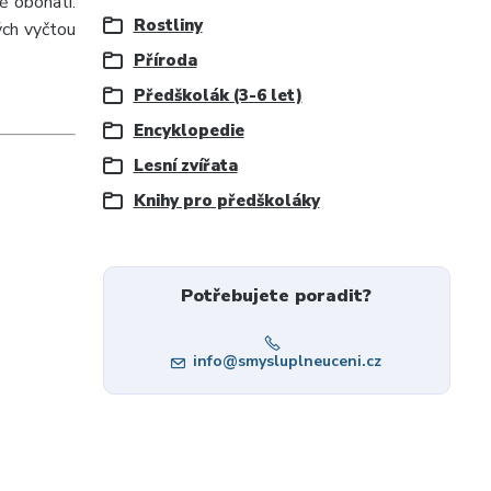
ě obohatí.
Rostliny
ých vyčtou
Příroda
Předškolák (3-6 let)
Encyklopedie
Lesní zvířata
Knihy pro předškoláky
Potřebujete poradit?
info@smysluplneuceni.cz