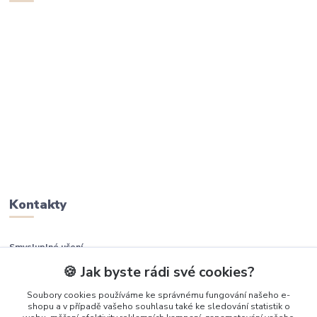
Kontakty
Smysluplné učení
🍪 Jak byste rádi své cookies?
+420 737 937 936
Soubory cookies používáme ke správnému fungování našeho e-
shopu a v případě vašeho souhlasu také ke sledování statistik o
info@smysluplneuceni.cz