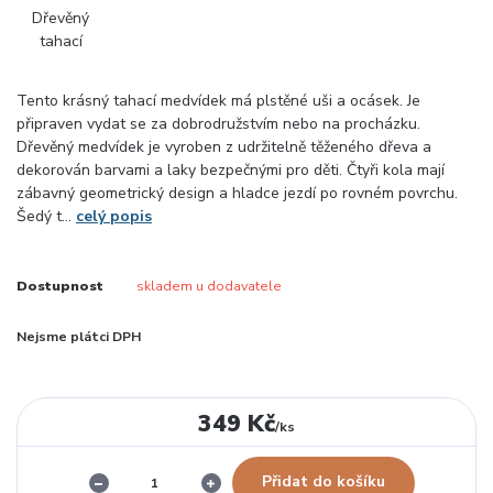
Tento krásný tahací medvídek má plstěné uši a ocásek. Je
připraven vydat se za dobrodružstvím nebo na procházku.
Dřevěný medvídek je vyroben z udržitelně těženého dřeva a
dekorován barvami a laky bezpečnými pro děti. Čtyři kola mají
zábavný geometrický design a hladce jezdí po rovném povrchu.
Šedý t...
celý popis
Dostupnost
skladem u dodavatele
Nejsme plátci DPH
349 Kč
/
ks
Přidat do košíku