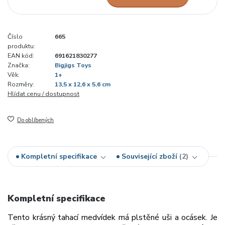
Číslo
665
produktu:
EAN kód:
691621830277
Značka:
Bigjigs Toys
Věk:
1+
Rozměry:
13,5 x 12,6 x 5,6 cm
Hlídat cenu / dostupnost
Do oblíbených
Kompletní specifikace
Související zboží
2
Kompletní specifikace
Tento krásný tahací medvídek má plstěné uši a ocásek. Je