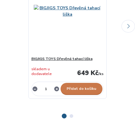
BIGJIGS TOYS Dřevěná tahací liška
DETOA Dřevěn
skladem u
skladem u
649 Kč
dodavatele
/
ks
dodavatele
Přidat do košíku