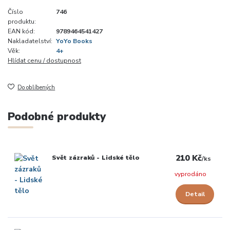
Číslo
746
produktu:
EAN kód:
9789464541427
Nakladatelství:
YoYo Books
Věk:
4+
Hlídat cenu / dostupnost
Do oblíbených
Podobné produkty
210 Kč
Svět zázraků - Lidské tělo
/
ks
vyprodáno
Detail