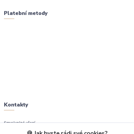
Platební metody
Kontakty
Smysluplné učení
🍪 Jak byste rádi své cookies?