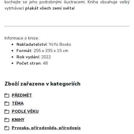
kochejte se jeho podrobnými ilustracemi. Kniha obsahuje velký
vytrhávací
plakát všech zemí světa
!
Informace o knize:
Nakladatelství
:
YoYo Books
Formát
: 255 x 335 x 15 cm
Rok vydání
: 2022
Počet stran
: 48
Zboží zařazeno v kategoriích
PŘEDMĚT
TÉMA
PODLE VĚKU
KNIHY
Prvouka, přírodověda, přírodopis