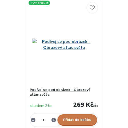
TOP produkt
Podívej se pod obrázek - Obrazový
atlas světa
269 Kč
skladem 2 ks
/
ks
Přidat do košíku