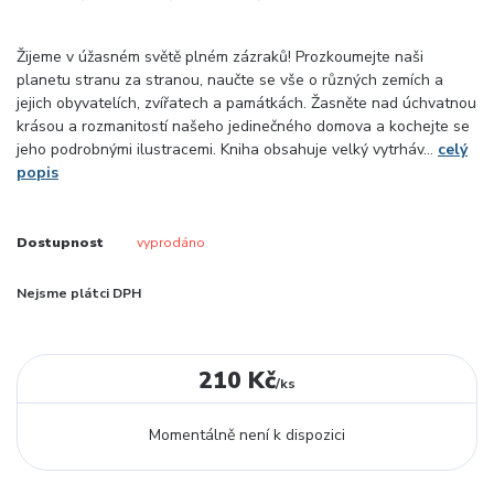
Žijeme v úžasném světě plném zázraků! Prozkoumejte naši
planetu stranu za stranou, naučte se vše o různých zemích a
jejich obyvatelích, zvířatech a památkách. Žasněte nad úchvatnou
krásou a rozmanitostí našeho jedinečného domova a kochejte se
jeho podrobnými ilustracemi. Kniha obsahuje velký vytrháv...
celý
popis
Dostupnost
vyprodáno
Nejsme plátci DPH
210 Kč
/
ks
Momentálně není k dispozici