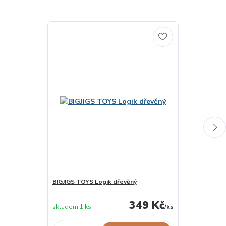
BIGJIGS TOYS Logik dřevěný
VILAC Prosto
skladem u
349 Kč
skladem 1 ks
/
ks
dodavatele