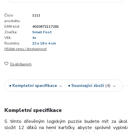
Číslo
1111
produktu:
EAN kód:
4020972117281
Značka:
Small Foot
Věk:
4+
Rozměry:
23 x 18 x 4 cm
Hlídat cenu / dostupnost
Do oblíbených
Kompletní specifikace
Související zboží
4
Kompletní specifikace
S tímto dřevěným logickým puzzle budete mít za úkol
složit 12 dílků na herní kartičky, abyste správně vyplnili