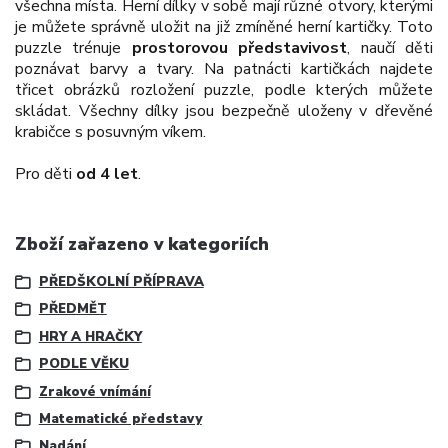
všechna místa. Herní dílky v sobě mají různé otvory, kterými
je můžete správně uložit na již zmíněné herní kartičky. Toto
puzzle trénuje
prostorovou představivost
, naučí děti
poznávat barvy a tvary. Na patnácti kartičkách najdete
třicet obrázků rozložení puzzle, podle kterých můžete
skládat. Všechny dílky jsou bezpečně uloženy v dřevěné
krabičce s posuvným víkem.
Pro děti
od 4 let
.
Zboží zařazeno v kategoriích
PŘEDŠKOLNÍ PŘÍPRAVA
PŘEDMĚT
HRY A HRAČKY
PODLE VĚKU
Zrakové vnímání
Matematické představy
Nadání