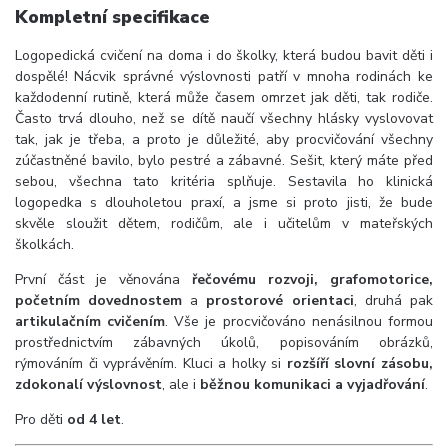
Kompletní specifikace
Logopedická cvičení na doma i do školky, která budou bavit děti i
dospělé! Nácvik správné výslovnosti patří v mnoha rodinách ke
každodenní rutině, která může časem omrzet jak děti, tak rodiče.
Často trvá dlouho, než se dítě naučí všechny hlásky vyslovovat
tak, jak je třeba, a proto je důležité, aby procvičování všechny
zúčastněné bavilo, bylo pestré a zábavné. Sešit, který máte před
sebou, všechna tato kritéria splňuje. Sestavila ho klinická
logopedka s dlouholetou praxí, a jsme si proto jisti, že bude
skvěle sloužit dětem, rodičům, ale i učitelům v mateřských
školkách.
První část je věnována
řečovému rozvoji, grafomotorice,
početním dovednostem
a
prostorové orientaci
, druhá pak
artikulačním cvičením
. Vše je procvičováno nenásilnou formou
prostřednictvím zábavných úkolů, popisováním obrázků,
rýmováním či vyprávěním. Kluci a holky si
rozšíří slovní zásobu,
zdokonalí výslovnost
, ale i
běžnou komunikaci a vyjadřování
.
Pro děti
od 4 let
.