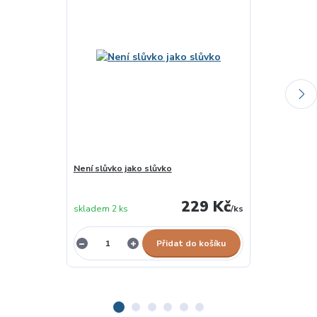
Není slůvko jako slůvko
Písmenková l
skladem u
229 Kč
skladem 2 ks
/
ks
dodavatele
Přidat do košíku