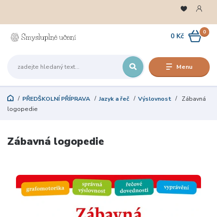
0
0 Kč
Menu
PŘEDŠKOLNÍ PŘÍPRAVA
Jazyk a řeč
Výslovnost
Zábavná
logopedie
Zábavná logopedie