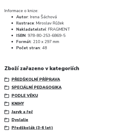
Informace o knize:
Autor
: Irena Šáchová
Ilustrace
: Miroslav Růžek
Nakladatelství
:
FRAGMENT
ISBN
:
978-80-253-6869-5
Formát
:
210 x 297 mm
Počet stran
: 48
Zboží zařazeno v kategoriích
PŘEDŠKOLNÍ PŘÍPRAVA
SPECIÁLNÍ PEDAGOGIKA
PODLE VĚKU
KNIHY
Jazyk a řeč
Dyslalie
Předškolák (3-6 let)