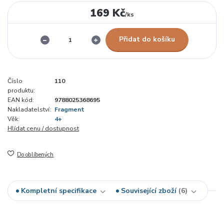
169 Kč
/
ks
Přidat do košíku
Číslo
110
produktu:
EAN kód:
9788025368695
Nakladatelství:
Fragment
Věk:
4+
Hlídat cenu / dostupnost
Do oblíbených
Kompletní specifikace
Související zboží
6