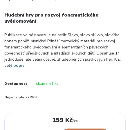
Hudební hry pro rozvoj fonematického
uvědomování
Publikace volně navazuje na sešit Slovo, slovo slůvko, slovíčko,
honem poběž, písničko! Přináší metodický materiál pro rozvoj
fonematického uvědomování a elementárních pěveckých
dovedností předškolních a mladších školních dětí. Obsahuje 14
jednoduše, ale velmi účelně, zhudebněných jazykových her. Kn...
celý popis
Dostupnost
skladem 1 ks
Nejsme plátci DPH
159 Kč
/
ks