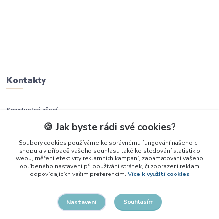
Kontakty
Smysluplné učení
🍪 Jak byste rádi své cookies?
+420 737 937 936
Soubory cookies používáme ke správnému fungování našeho e-
shopu a v případě vašeho souhlasu také ke sledování statistik o
info@smysluplneuceni.cz
webu, měření efektivity reklamních kampaní, zapamatování vašeho
oblíbeného nastavení při používání stránek, či zobrazení reklam
odpovídajících vašim preferencím.
Více k využití cookies
Souhlasím
Nastavení