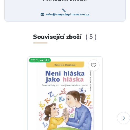
info@smysluplneuceni.cz
Související zboží
5
TOP produkt
TOP produkt