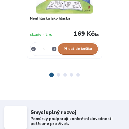
Není hláska jako hláska
Pomocníček pr
vnímání
169 Kč
skladem 2 ks
/
ks
skladem 4 ks
Přidat do košíku
Smysluplný rozvoj
Pomůcky podporují konkrétní dovednosti
potřebné pro život.