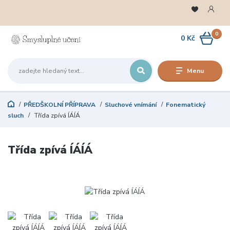
0
0 Kč
Menu
PŘEDŠKOLNÍ PŘÍPRAVA
Sluchové vnímání
Fonematický
sluch
Třída zpívá ÍÁÍÁ
Třída zpívá ÍÁÍÁ