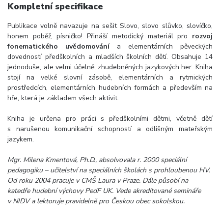
Kompletní specifikace
Publikace volně navazuje na sešit Slovo, slovo slůvko, slovíčko,
honem poběž, písničko! Přináší metodický materiál pro
rozvoj
fonematického uvědomování
a elementárních pěveckých
dovedností předškolních a mladších školních dětí. Obsahuje 14
jednoduše, ale velmi účelně, zhudebněných jazykových her. Kniha
stojí na velké slovní zásobě, elementárních a rytmických
prostředcích, elementárních hudebních formách a především na
hře, která je základem všech aktivit.
Kniha je určena pro práci s předškolními dětmi, včetně dětí
s narušenou komunikační schopností a odlišným mateřským
jazykem.
Mgr. Milena Kmentová, Ph.D., absolvovala r. 2000 speciální
pedagogiku – učitelství na speciálních školách s prohloubenou HV.
Od roku 2004 pracuje v CMŠ Laura v Praze. Dále působí na
katedře hudební výchovy PedF UK. Vede akreditované semináře
v NIDV a lektoruje pravidelně pro Českou obec sokolskou.