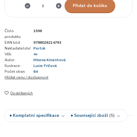
Přidat do košíku
Číslo
1596
produktu:
EAN kód:
9788026214793
Nakladatelství:
Portál
Věk:
4+
Autor:
Milena Kmentová
Ilustrace:
Lucie Fričová
Počet stran:
64
Hlídat cenu / dostupnost
Do oblíbených
Kompletní specifikace
Související zboží
5