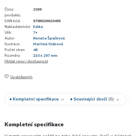
Číslo
1599
produktu:
EAN kód:
9788026620495
Nakladatelství:
Edika
Věk:
7+
Autor:
Renata Špačková
Ilustrace:
Martina Slábová
Počet stran:
48
Rozměry:
210 x 297 mm
Hlídat cenu / dostupnost
Do oblíbených
Kompletní specifikace
Související zboží
5
Kompletní specifikace