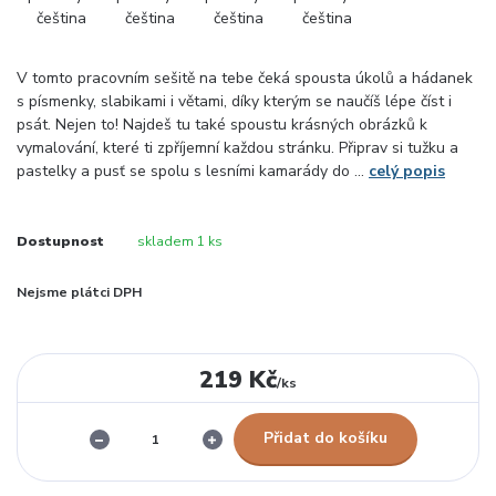
V tomto pracovním sešitě na tebe čeká spousta úkolů a hádanek
s písmenky, slabikami i větami, díky kterým se naučíš lépe číst i
psát. Nejen to! Najdeš tu také spoustu krásných obrázků k
vymalování, které ti zpříjemní každou stránku. Připrav si tužku a
pastelky a pusť se spolu s lesními kamarády do ...
celý popis
Dostupnost
skladem 1 ks
Nejsme plátci DPH
219 Kč
/
ks
Přidat do košíku