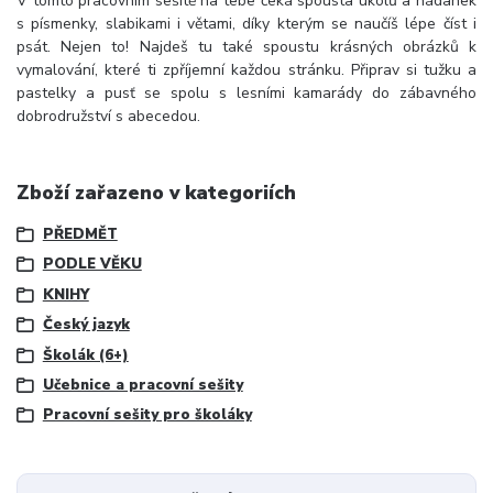
V tomto pracovním sešitě na tebe čeká spousta úkolů a hádanek
s písmenky, slabikami i větami, díky kterým se naučíš lépe číst i
psát. Nejen to! Najdeš tu také spoustu krásných obrázků k
vymalování, které ti zpříjemní každou stránku. Připrav si tužku a
pastelky a pusť se spolu s lesními kamarády do zábavného
dobrodružství s abecedou.
Zboží zařazeno v kategoriích
PŘEDMĚT
PODLE VĚKU
KNIHY
Český jazyk
Školák (6+)
Učebnice a pracovní sešity
Pracovní sešity pro školáky