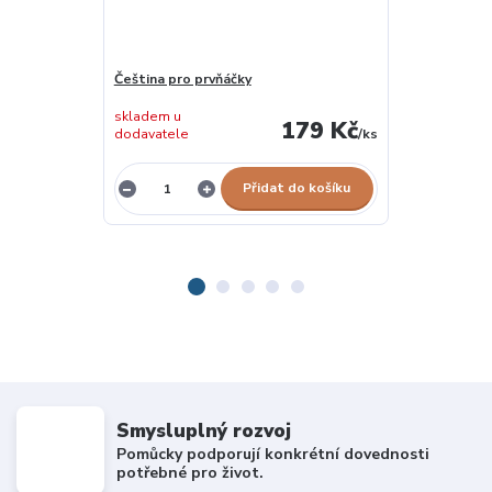
Čeština pro prvňáčky
Barevná češti
skladem u
skladem u
179 Kč
dodavatele
/
ks
dodavatele
Přidat do košíku
Smysluplný rozvoj
Pomůcky podporují konkrétní dovednosti
potřebné pro život.