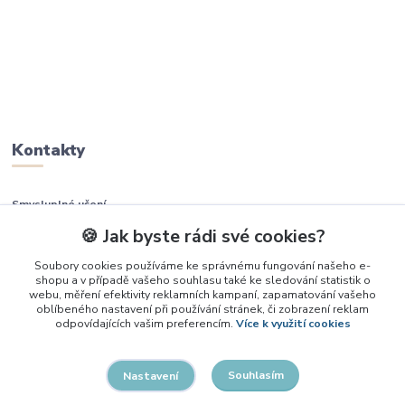
Kontakty
Smysluplné učení
🍪 Jak byste rádi své cookies?
+420 737 937 936
Soubory cookies používáme ke správnému fungování našeho e-
shopu a v případě vašeho souhlasu také ke sledování statistik o
info@smysluplneuceni.cz
webu, měření efektivity reklamních kampaní, zapamatování vašeho
oblíbeného nastavení při používání stránek, či zobrazení reklam
odpovídajících vašim preferencím.
Více k využití cookies
Souhlasím
Nastavení