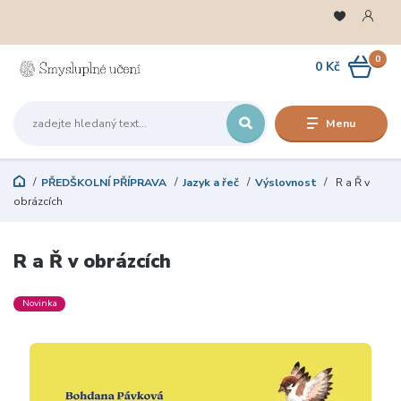
0
0 Kč
Menu
PŘEDŠKOLNÍ PŘÍPRAVA
Jazyk a řeč
Výslovnost
R a Ř v
obrázcích
R a Ř v obrázcích
Novinka