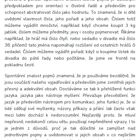
předpokladem pro orientaci v číselné řadě a především pro
schopnost abstrahovat číslo jako hodnotu. To znamená, že si dítě
uvědomí vlastnost čísla, jeho pořadí a jeho obsah. Číslem totiž
můžeme vyjádřit množství, například když chceme koupit 3 kg
jablek, číslem můžeme předměty, jevy i osoby pojmenovat. Říkáme
například, že hráč má číslo čtyři, nebo sedadlo v divadle má číslo
38, přičemž tato jména napomáhají rozlišení od ostatních hráčů či
sedadel. Číslem můžeme vyjádřit pořadí, když si koupíme lístek do
divadla do páté řady, nebo počítáme, že jsme ve frontě na
pokladnu šestí.
Spontánní znalost pojmů znamená, že je používáme bezděčně, že
jsou součástí našeho vyjadřování a především jsme zvnitřnili jejich
přesný a adekvátní obsah. Dostáváme se tak k přehlížené funkci
jazyka, jazyka jako nástroje myšlení. Převažuje přesvědčení, že
jazyk je především nástrojem pro komunikaci, jeho funkcí je, že si
lidé sdělují své myšlenky, názory, příkazy a přání. Jak často však
mezi lidmi dochází k nedorozumění. Nejčastěji proto, že mluví
nepřesně, nedokončí celou větu, používají nepřiměřené výrazy. I to
je jedním z důvodů, proč je tak důležité se zamýšlet nad
jednotlivými pojmy a uvědomovat si jejich obsah v co nejširším