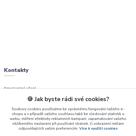
Kontakty
Smysluplné učení
🍪 Jak byste rádi své cookies?
+420 737 937 936
Soubory cookies používáme ke správnému fungování našeho e-
shopu a v případě vašeho souhlasu také ke sledování statistik o
info@smysluplneuceni.cz
webu, měření efektivity reklamních kampaní, zapamatování vašeho
oblíbeného nastavení při používání stránek, či zobrazení reklam
odpovídajících vašim preferencím.
Více k využití cookies