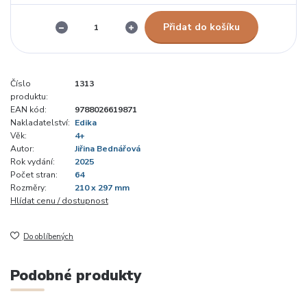
Přidat do košíku
Číslo
1313
produktu:
EAN kód:
9788026619871
Nakladatelství:
Edika
Věk:
4+
Autor:
Jiřina Bednářová
Rok vydání:
2025
Počet stran:
64
Rozměry:
210 x 297 mm
Hlídat cenu / dostupnost
Do oblíbených
Podobné produkty