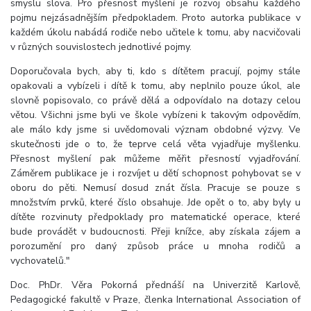
smyslu slova. Pro přesnost myšlení je rozvoj obsahu každého
pojmu nejzásadnějším předpokladem. Proto autorka publikace v
každém úkolu nabádá rodiče nebo učitele k tomu, aby nacvičovali
v různých souvislostech jednotlivé pojmy.
Doporučovala bych, aby ti, kdo s dítětem pracují, pojmy stále
opakovali a vybízeli i dítě k tomu, aby neplnilo pouze úkol, ale
slovně popisovalo, co právě dělá a odpovídalo na dotazy celou
větou. Všichni jsme byli ve škole vybízeni k takovým odpovědím,
ale málo kdy jsme si uvědomovali význam obdobné výzvy. Ve
skutečnosti jde o to, že teprve celá věta vyjadřuje myšlenku.
Přesnost myšlení pak můžeme měřit přesností vyjadřování.
Záměrem publikace je i rozvíjet u dětí schopnost pohybovat se v
oboru do pěti. Nemusí dosud znát čísla. Pracuje se pouze s
množstvím prvků, které číslo obsahuje. Jde opět o to, aby byly u
dítěte rozvinuty předpoklady pro matematické operace, které
bude provádět v budoucnosti. Přeji knížce, aby získala zájem a
porozumění pro daný způsob práce u mnoha rodičů a
vychovatelů."
Doc. PhDr. Věra Pokorná přednáší na Univerzitě Karlově,
Pedagogické fakultě v Praze, členka International Association of