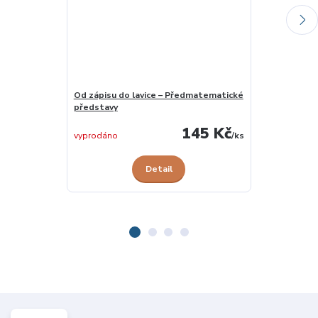
Od zápisu do lavice – Předmatematické
Struktura čísl
představy
145 Kč
skladem 1 ks
vyprodáno
/
ks
Detail