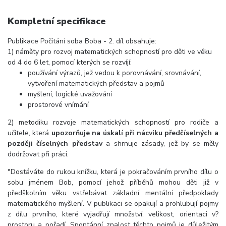
Kompletní specifikace
Publikace Počítání soba Boba - 2. díl obsahuje:
1) náměty pro rozvoj matematických schopností pro děti ve věku
od 4 do 6 let, pomocí kterých se rozvíjí:
používání výrazů, jež vedou k porovnávání, srovnávání,
vytvoření matematických představ a pojmů
myšlení, logické uvažování
prostorové vnímání
2) metodiku rozvoje matematických schopností pro rodiče a
učitele, která
upozorňuje na úskalí při nácviku předčíselných a
později číselných představ
a shrnuje zásady, jež by se měly
dodržovat při práci.
"Dostáváte do rukou knížku, která je pokračováním prvního dílu o
sobu jménem Bob, pomocí jehož příběhů mohou děti již v
předškolním věku vstřebávat základní mentální předpoklady
matematického myšlení. V publikaci se opakují a prohlubují pojmy
z dílu prvního, které vyjadřují množství, velikost, orientaci v?
prostoru a pořadí. Spontánní znalost těchto pojmů je důležitým