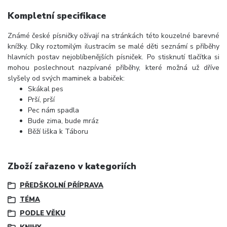
Kompletní specifikace
Známé české písničky ožívají na stránkách této kouzelné barevné
knížky. Díky roztomilým ilustracím se malé děti seznámí s příběhy
hlavních postav nejoblíbenějších písniček. Po stisknutí tlačítka si
mohou poslechnout nazpívané příběhy, které možná už dříve
slyšely od svých maminek a babiček:
Skákal pes
Prší, prší
Pec nám spadla
Bude zima, bude mráz
Běží liška k Táboru
Zboží zařazeno v kategoriích
PŘEDŠKOLNÍ PŘÍPRAVA
TÉMA
PODLE VĚKU