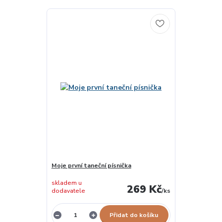
Moje první taneční písnička
skladem u
269 Kč
dodavatele
/
ks
Přidat do košíku