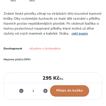
Známé české písničky ožívají na stránkách této kouzelné barevné
knížky. Díky roztomilým ilustracím se malé děti seznámí s příběhy
hlavních postav nejoblíbenějších písniček. Po stisknutí tlačítka si
mohou poslechnout nazpívané příběhy, které možná už dříve
slyšely od svých maminek a babiček: Skáka...
celý popis
Dostupnost
skladem u dodavatele
Nejsme plátci DPH
295 Kč
/
ks
Přidat do košíku