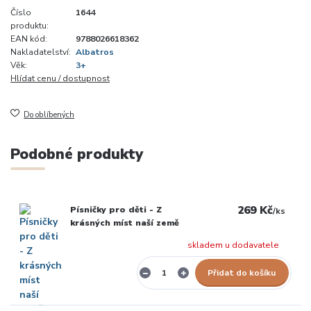
Číslo
1644
produktu:
EAN kód:
9788026618362
Nakladatelství:
Albatros
Věk:
3+
Hlídat cenu / dostupnost
Do oblíbených
Podobné produkty
269 Kč
Písničky pro děti - Z
/
ks
krásných míst naší země
skladem u dodavatele
Přidat do košíku