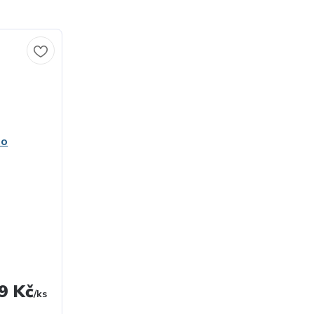
9 Kč
/
ks