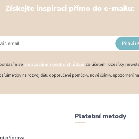
Získejte inspiraci přímo do e-mailu:
Přihlási
uhlasím se
zpracováním osobních údajů
za účelem rozesílky newsle
síláme tipy na rozvoj dětí, doporučené pomůcky, nové články, upozornění na 
Platební metody
ní příprava