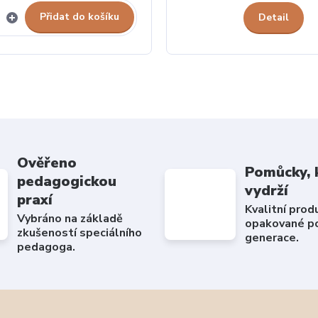
Přidat do košíku
Detail
Ověřeno
Pomůcky, 
pedagogickou
vydrží
praxí
Kvalitní prod
Vybráno na základě
opakované po
zkušeností speciálního
generace.
pedagoga.