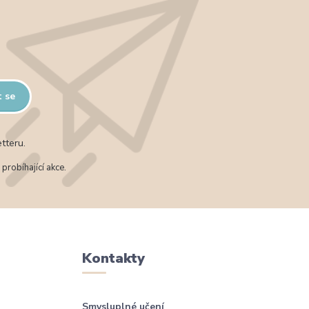
t se
tteru.
probíhající akce.
Kontakty
Smysluplné učení