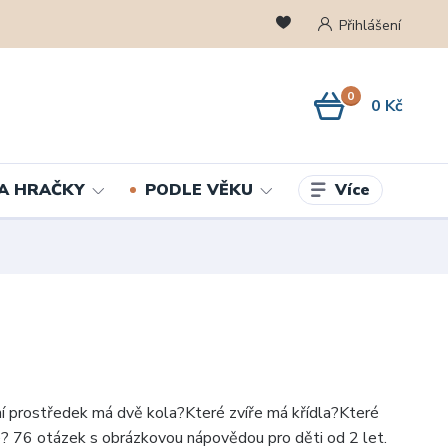
Přihlášení
0
0 Kč
Více
A HRAČKY
PODLE VĚKU
í prostředek má dvě kola?Které zvíře má křídla?Které
é? 76 otázek s obrázkovou nápovědou pro děti od 2 let.