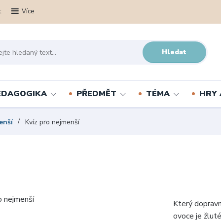
t
Více
Hledat
PEDAGOGIKA
PŘEDMĚT
TÉMA
HRY 
enší
Kvíz pro nejmenší
Který dopravn
ovoce je žlut