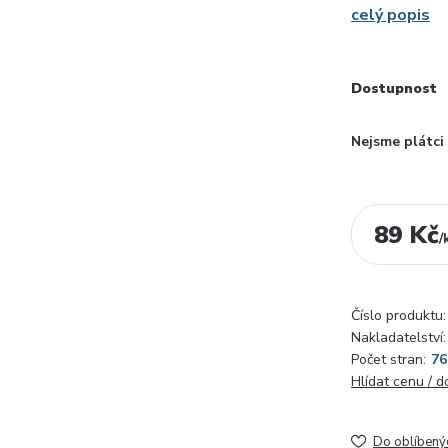
celý popis
Dostupnost
Nejsme plátc
89 Kč
/
Číslo produktu:
Nakladatelství:
Počet stran:
76
Hlídat cenu / 
Do oblíbený