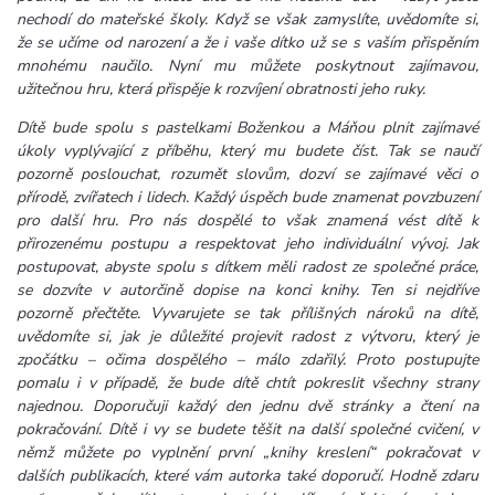
nechodí do mateřské školy. Když se však zamyslíte, uvědomíte si,
že se učíme od narození a že i vaše dítko už se s vaším přispěním
mnohému naučilo. Nyní mu můžete poskytnout zajímavou,
užitečnou hru, která přispěje k rozvíjení obratnosti jeho ruky.
Dítě bude spolu s pastelkami Boženkou a Máňou plnit zajímavé
úkoly vyplývající z příběhu, který mu budete číst. Tak se naučí
pozorně poslouchat, rozumět slovům, dozví se zajímavé věci o
přírodě, zvířatech i lidech. Každý úspěch bude znamenat povzbuzení
pro další hru. Pro nás dospělé to však znamená vést dítě k
přirozenému postupu a respektovat jeho individuální vývoj. Jak
postupovat, abyste spolu s dítkem měli radost ze společné práce,
se dozvíte v autorčině dopise na konci knihy. Ten si nejdříve
pozorně přečtěte. Vyvarujete se tak přílišných nároků na dítě,
uvědomíte si, jak je důležité projevit radost z výtvoru, který je
zpočátku – očima dospělého – málo zdařilý. Proto postupujte
pomalu i v případě, že bude dítě chtít pokreslit všechny strany
najednou. Doporučuji každý den jednu dvě stránky a čtení na
pokračování. Dítě i vy se budete těšit na další společné cvičení, v
němž můžete po vyplnění první „knihy kreslení“ pokračovat v
dalších publikacích, které vám autorka také doporučí. Hodně zdaru