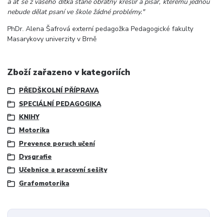
a ať se z vašeho dítka stane obratný kreslíř a písař, kterému jednou
nebude dělat psaní ve škole žádné problémy."
PhDr. Alena Šafrová externí pedagožka Pedagogické fakulty
Masarykovy univerzity v Brně
Zboží zařazeno v kategoriích
PŘEDŠKOLNÍ PŘÍPRAVA
SPECIÁLNÍ PEDAGOGIKA
KNIHY
Motorika
Prevence poruch učení
Dysgrafie
Učebnice a pracovní sešity
Grafomotorika