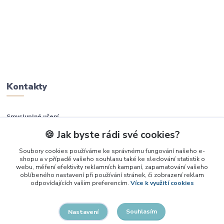
Kontakty
Smysluplné učení
🍪 Jak byste rádi své cookies?
+420 737 937 936
Soubory cookies používáme ke správnému fungování našeho e-
shopu a v případě vašeho souhlasu také ke sledování statistik o
info@smysluplneuceni.cz
webu, měření efektivity reklamních kampaní, zapamatování vašeho
oblíbeného nastavení při používání stránek, či zobrazení reklam
odpovídajících vašim preferencím.
Více k využití cookies
Souhlasím
Nastavení