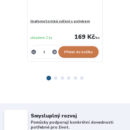
Grafomotorická cvičení s pohybem
Grafomotorick
169 Kč
skladem 2 ks
/
ks
vyprodáno
Přidat do košíku
Smysluplný rozvoj
Pomůcky podporují konkrétní dovednosti
potřebné pro život.