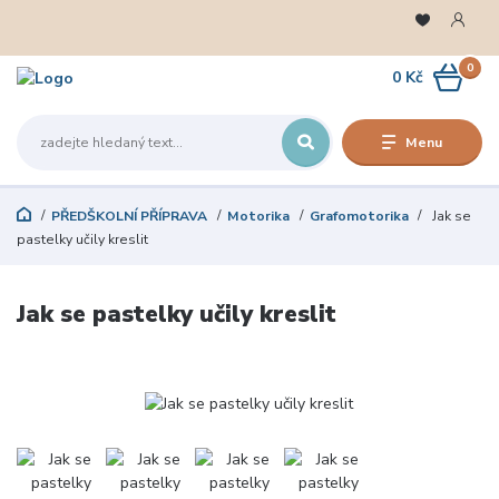
0
0 Kč
Menu
PŘEDŠKOLNÍ PŘÍPRAVA
Motorika
Grafomotorika
Jak se
pastelky učily kreslit
Jak se pastelky učily kreslit