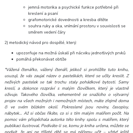
jemná motorika a psychické funkce potřebné při
kreslení a psaní
grafomotorické dovednosti a kresba dítěte
souhra ruky a oka, vnímání prostoru v souvislosti se
směrem vedení čáry
2) metodický návod pro dospělé, který:
upozorňuje na možná úskalí při nácviku jednotlivých prvků
pomáhá překonávat obtíže
"Vážená čtenářko, vážený čtenáři, jelikož si prohlížíte tuto knihu,
usuzuji, že vás zaujal název o pastelkách, které se učily kreslit. Z
neživých pastelek se tak trochu staly pohádkové bytosti. Samy
kreslí, a dokonce rozpráví s malým človíčkem, který je vlastně
oživuje. Takového človíčka, vehementně se snažícího o výtvarný
projev na všech možných i nemožných místech, máte zřejmě doma
či ve svém blízkém okolí. Pokreslené jsou noviny, časopisy,
nábytek… Až si občas říkáte, co si s tím malým malířem počít. Na
pomoc vám přispěchala autorka této knihy spolu s malířem, který
publikaci ilustroval. Podíváte-li se, komu je kniha určena, můžete se
podivit, že ani ne tříleté dítě se má něčemu učit – vždyť ještě