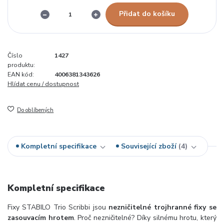
Přidat do košíku
Číslo
1427
produktu:
EAN kód:
4006381343626
Hlídat cenu / dostupnost
Do oblíbených
Kompletní specifikace
Související zboží
4
Kompletní specifikace
Fixy STABILO Trio Scribbi jsou
nezničitelné trojhranné fixy se
zasouvacím hrotem
. Proč nezničitelné? Díky silnému hrotu, který