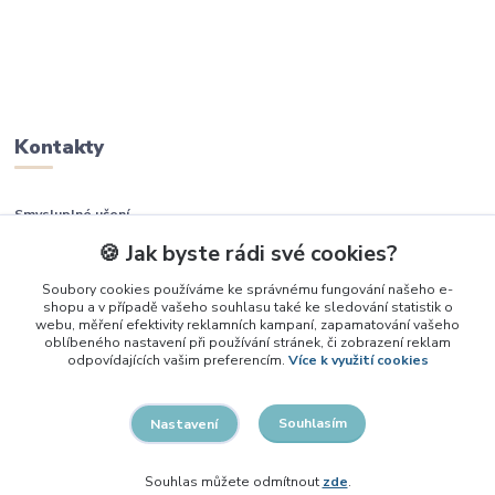
Kontakty
Smysluplné učení
🍪 Jak byste rádi své cookies?
+420 737 937 936
Soubory cookies používáme ke správnému fungování našeho e-
shopu a v případě vašeho souhlasu také ke sledování statistik o
info@smysluplneuceni.cz
webu, měření efektivity reklamních kampaní, zapamatování vašeho
oblíbeného nastavení při používání stránek, či zobrazení reklam
odpovídajících vašim preferencím.
Více k využití cookies
Souhlasím
Nastavení
2026, Smysluplné učení
Souhlas můžete odmítnout
zde
.
Vytvořeno na
Eshop-rychle.cz