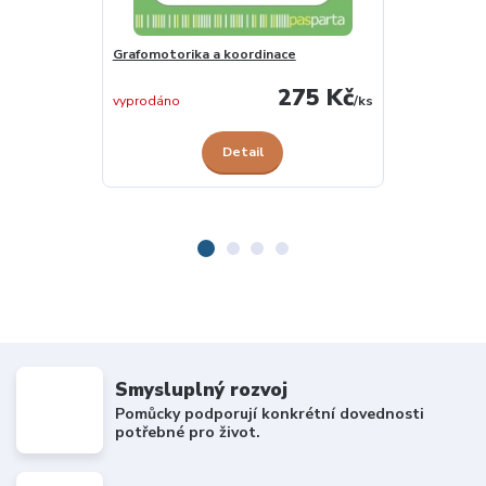
Grafomotorika a koordinace
Rozvoj grafo
275 Kč
skladem 1 ks
vyprodáno
/
ks
Detail
Smysluplný rozvoj
Pomůcky podporují konkrétní dovednosti
potřebné pro život.