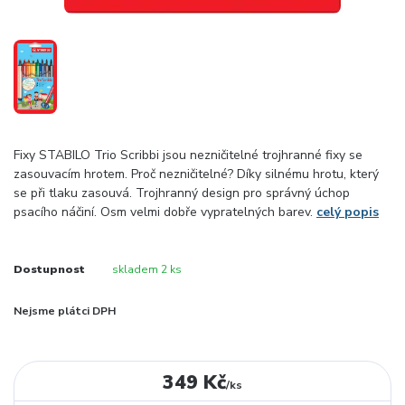
Fixy STABILO Trio Scribbi jsou nezničitelné trojhranné fixy se
zasouvacím hrotem. Proč nezničitelné? Díky silnému hrotu, který
se při tlaku zasouvá. Trojhranný design pro správný úchop
psacího náčiní. Osm velmi dobře vypratelných barev.
celý popis
Dostupnost
skladem 2 ks
Nejsme plátci DPH
349 Kč
/
ks