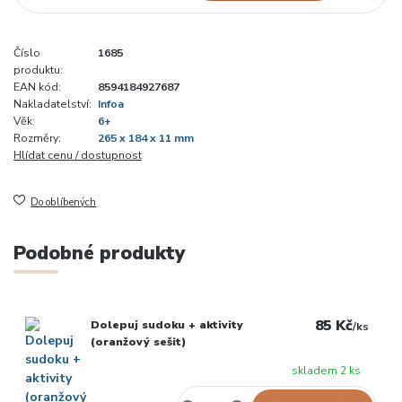
Číslo
1685
produktu:
EAN kód:
8594184927687
Nakladatelství:
Infoa
Věk:
6+
Rozměry:
265 x 184 x 11 mm
Hlídat cenu / dostupnost
Do oblíbených
Podobné produkty
85 Kč
Dolepuj sudoku + aktivity
/
ks
(oranžový sešit)
skladem 2 ks