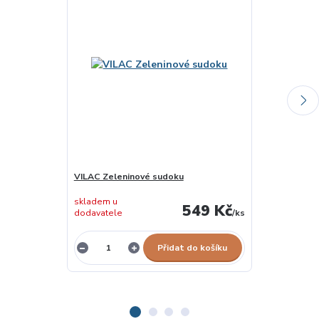
VILAC Zeleninové sudoku
BIGJIGS TOYS 
skladem u
549 Kč
dodavatele
/
ks
skladem 1 ks
Přidat do košíku