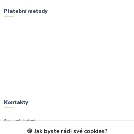
Platební metody
Kontakty
Smysluplné učení
🍪 Jak byste rádi své cookies?