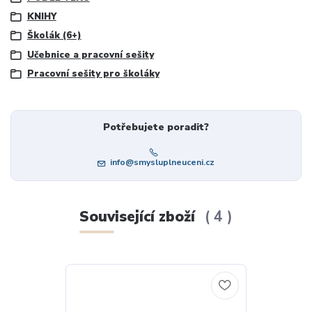
KNIHY
Školák (6+)
Učebnice a pracovní sešity
Pracovní sešity pro školáky
Potřebujete poradit?
info@smysluplneuceni.cz
Související zboží
4