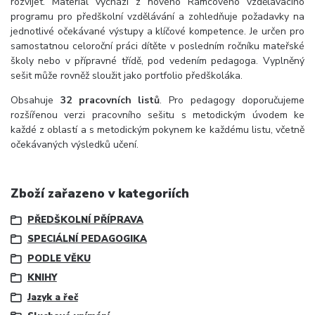
rozvíjet. Materiál vychází z nového Rámcového vzdělávacího
programu pro předškolní vzdělávání a zohledňuje požadavky na
jednotlivé očekávané výstupy a klíčové kompetence. Je určen pro
samostatnou celoroční práci dítěte v posledním ročníku mateřské
školy nebo v přípravné třídě, pod vedením pedagoga. Vyplněný
sešit může rovněž sloužit jako portfolio předškoláka.
Obsahuje
32 pracovních listů
. Pro pedagogy doporučujeme
rozšířenou verzi pracovního sešitu s metodickým úvodem ke
každé z oblastí a s metodickým pokynem ke každému listu, včetně
očekávaných výsledků učení.
Zboží zařazeno v kategoriích
PŘEDŠKOLNÍ PŘÍPRAVA
SPECIÁLNÍ PEDAGOGIKA
PODLE VĚKU
KNIHY
Jazyk a řeč