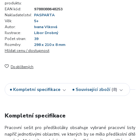
produktu:
EAN kód:
9788088648253
Nakladatelství:
PASPARTA
Věk:
5+
Autor:
Ivana Vlková
Ilustrace:
Libor Drobný
Počet stran:
39
Rozměry:
298 x 210 x 8 mm
Hlídat cenu / dostupnost
Do oblíbených
Kompletní specifikace
Související zboží
8
Kompletní specifikace
Pracovní sešit pro předškoláky obsahuje vybrané pracovní listy
napříč jednotlivými oblastmi, ve kterých by se mělo předškolní dítě