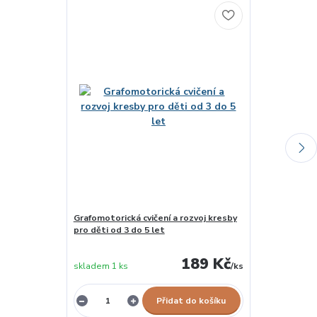
Grafomotorická cvičení a rozvoj kresby
Kreslení před
pro děti od 3 do 5 let
189 Kč
skladem 1 ks
/
ks
skladem 2 ks
Přidat do košíku