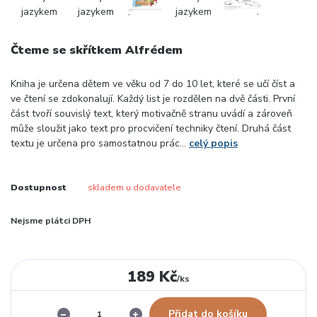
Čteme se skřítkem Alfrédem
Kniha je určena dětem ve věku od 7 do 10 let, které se učí číst a
ve čtení se zdokonalují. Každý list je rozdělen na dvě části. První
část tvoří souvislý text, který motivačně stranu uvádí a zároveň
může sloužit jako text pro procvičení techniky čtení. Druhá část
textu je určena pro samostatnou prác...
celý popis
Dostupnost
skladem u dodavatele
Nejsme plátci DPH
189 Kč
/
ks
Přidat do košíku