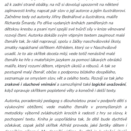
až k zadní straně obálky, na níž si dovoluji upozornit na některé
zajímavosti knihy, napsat pár slov o její autorce a jejím ilustrátorovi.
Začněme tedy od autorky Jiřiny Bednářové a ilustrátora, malíře
Richarda Šmardy. Po dříve vydaných knihách zaměřených na
dětskou kresbu a psaní nyní spojili své tvůrčí síly v knize věnované
rozvoji čtení. Autorka dokáže svým vtipným textem zaujmout malé
čtenáře tak, že rádi napravují, spolu s žáčky naschválovské školy,
zmatky napáchané skřítkem Alfrédem, který se v Naschválově
usadil. Je to ale skřítek docela milý, vede totiž nenásilně malé
čtenáře ke hře s mateřským jazykem za pomoci lákavých obrázků
malíře, který rozumí dětem, vtipných úkolů a rébusů. A tak se
postupně malý čtenář, občas s podporou blízkého dospělého,
seznamuje se smyslem slov, vět a celého textu. Rozvíjí se tak jeho
zrakové i sluchové vnímání
a samozřejmě také
logické uvažování
,
když opravuje skřítkem popletené věty a konečně i delší texty.
Autorka, poradenský pedagog s dlouholetou praxí v podpoře dětí s
výukovými obtížemi, vede malého čtenáře v promyšlených a
metodicky výborně zvládnutých krocích k radosti z hry se slovy, k
pochopení textu. Kniha je uspořádána tak, že dítě bude dychtivě
očekávat, copak ještě skřítek Alfréd provede, jaké žertíky dětem i