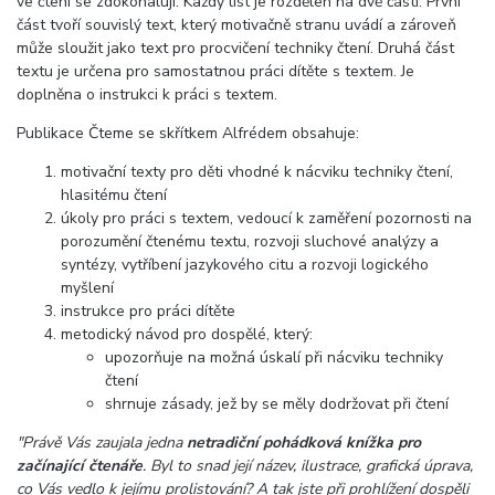
ve čtení se zdokonalují. Každý list je rozdělen na dvě části. První
část tvoří souvislý text, který motivačně stranu uvádí a zároveň
může sloužit jako text pro procvičení techniky čtení. Druhá část
textu je určena pro samostatnou práci dítěte s textem. Je
doplněna o instrukci k práci s textem.
Publikace Čteme se skřítkem Alfrédem obsahuje:
motivační texty pro děti vhodné k nácviku techniky čtení,
hlasitému čtení
úkoly pro práci s textem, vedoucí k zaměření pozornosti na
porozumění čtenému textu, rozvoji sluchové analýzy a
syntézy, vytříbení jazykového citu a rozvoji logického
myšlení
instrukce pro práci dítěte
metodický návod pro dospělé, který:
upozorňuje na možná úskalí při nácviku techniky
čtení
shrnuje zásady, jež by se měly dodržovat při čtení
"Právě Vás zaujala jedna
netradiční pohádková knížka pro
začínající čtenáře
. Byl to snad její název, ilustrace, grafická úprava,
co Vás vedlo k jejímu prolistování? A tak jste při prohlížení dospěli