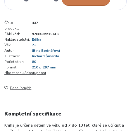
Číslo
437
produktu:
EAN kód:
9788026619413
Nakladatelství:
Edika
Věk:
7+
Autor:
Jiřina Bednářová
Ilustrace:
Richard Šmarda
Počet stran:
80
Formát:
210 x 297 mm
Hlídat cenu / dostupnost
Do oblíbených
Kompletní specifikace
Kniha je určena dětem ve věku
od 7 do 10 let
, které se učí číst a