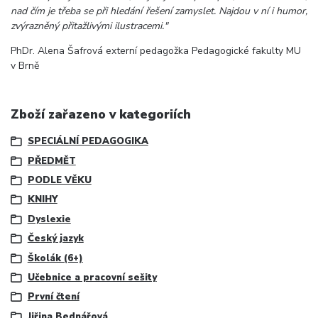
nad čím je třeba se při hledání řešení zamyslet. Najdou v ní i humor,
zvýrazněný přitažlivými ilustracemi."
PhDr. Alena Šafrová externí pedagožka Pedagogické fakulty MU
v Brně
Zboží zařazeno v kategoriích
SPECIÁLNÍ PEDAGOGIKA
PŘEDMĚT
PODLE VĚKU
KNIHY
Dyslexie
Český jazyk
Školák (6+)
Učebnice a pracovní sešity
První čtení
Jiřina Bednářová