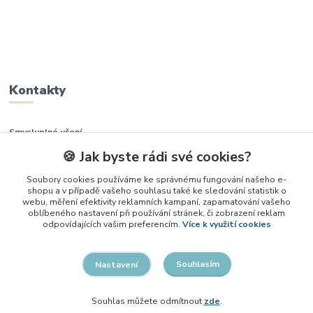
Kontakty
Smysluplné učení
🍪 Jak byste rádi své cookies?
+420 737 937 936
Soubory cookies používáme ke správnému fungování našeho e-
shopu a v případě vašeho souhlasu také ke sledování statistik o
info@smysluplneuceni.cz
webu, měření efektivity reklamních kampaní, zapamatování vašeho
oblíbeného nastavení při používání stránek, či zobrazení reklam
odpovídajících vašim preferencím.
Více k využití cookies
Souhlasím
Nastavení
2026, Smysluplné učení
Souhlas můžete odmítnout
zde
.
Vytvořeno na
Eshop-rychle.cz